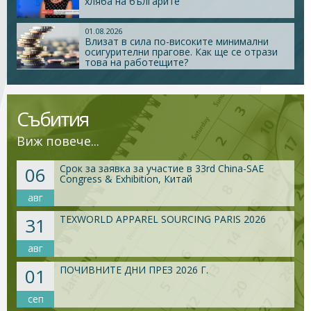
хляба на българите
01.08.2026
Стани член
Влизат в сила по-високите минимални
осигурителни прагове. Как ще се отрази
това на работещите?
Абонирайте се!
Събития
Виж повече...
Срок за заявка за участие в 33rd China-SAE
06
Congress & Exhibition, Китай
авг
TEXWORLD APPAREL SOURCING PARIS 2026
31
авг
ПОЧИВНИТЕ ДНИ ПРЕЗ 2026 Г.
01
сеп