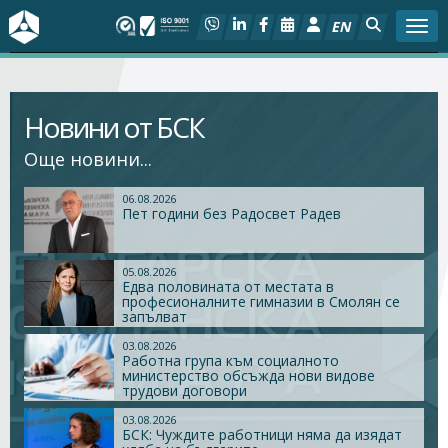
EN
Togg
За БСК
Новини от БСК
На фокус
Още новини...
Актуално
06.08.2026
Пет години без Радосвет Радев
Социален диалог
05.08.2026
Едва половината от местата в
Дейности
професионалните гимназии в Смолян се
запълват
Арбитражен съд
03.08.2026
Работна група към социалното
министерство обсъжда нови видове
трудови договори
Проекти
03.08.2026
БСК: Чуждите работници няма да изядат
Членове