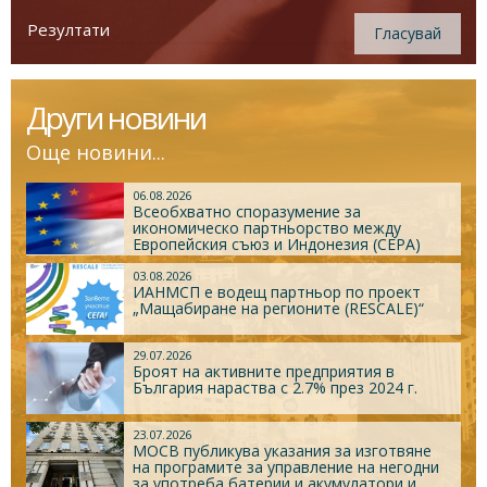
Резултати
Гласувай
Други новини
Още новини...
06.08.2026
Всеобхватно споразумение за
икономическо партньорство между
Европейския съюз и Индонезия (CEPA)
03.08.2026
ИАНМСП е водещ партньор по проект
„Мащабиране на регионите (RESCALE)“
29.07.2026
Броят на активните предприятия в
България нараства с 2.7% през 2024 г.
23.07.2026
МОСВ публикува указания за изготвяне
на програмите за управление на негодни
за употреба батерии и акумулатори и