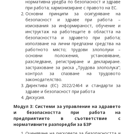
нормативна уредба по безопасност и здраве
при работа; хармонизиране с правото на ЕС.
Основни принципи за осигуряване на
безопасност и здраве при работа –
изисквания за информираност, обучение и
инструктаж на работещите в областта на
безопасността и здравето при работа;
използване на лични предпазни средства на
работното място; трудови злополуки –
основни положения, установяване,
разследване, регистриране и деклариране.
застраховане за риска „Трудова злополука”;
контрол за спазване на трудовото
законодателство.
Директива (ЕС) 2022/2464 и стандарти за
здраве и безопасност при работа
Дискусия.
Модул 3
:
Системи за управление на здравето
и безопасността при работа на
предприятието в съответствие с
нормативните разпоредби за БЗР
Оценяване на рисковете за безопасността и