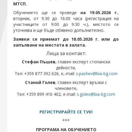
МТСП.
Обучението ще се проведе
на 19.05.2026
г
.,
Стани член
вторник, от 9.30 до 16.00 часа (регистрация на
участниците от 9:00 до 9:30 ч.), мястото се
уточнява и ще бъде обявено допълнително.
Абонирайте се!
Заявки се приемат до 18.05.2026 г. или до
запълване на местата в залата.
Лица за контакт:
Стефан Пъшев
, главен експерт стопански
дейности,
Тел: +359 877 392 626, е,-mail:
s.pashev@bia-bg.com
Станой Голев
, главен експерт връзки с
членовете,
Тел: +359 899 416 402, е-mail:
s.golev@bia-bg.com
РЕГИСТРИРАЙТЕ СЕ ТУК!
***
ПРОГРАМА НА ОБУЧЕНИЕТО