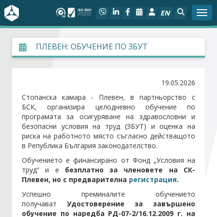
EN
Togg
За БСК
ПЛЕВЕН: ОБУЧЕНИЕ ПО ЗБУТ
На фокус
19.05.2026
Актуално
Стопанска камара - Плевен, в партньорство с
БСК, организира целодневно обучение по
програмата за осигуряване на здравословни и
Социален диалог
безопасни условия на труд (ЗБУТ) и оценка на
риска на работното място съгласно действащото
Дейности
в Република България законодателство.
Обучението е финансирано от Фонд „Условия на
Арбитражен съд
труд” и е
безплатно за членовете на СК-
Плевен, но с предварителна
регистрация
.
Проекти
Успешно преминалите обучението
получават
Удостоверение за завършено
обучение по наредба РД-07-2/16.12.2009 г. на
Членове