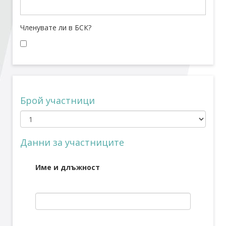
Стани член
Членувате ли в БСК?
Абонирайте се!
Брой участници
Данни за участниците
Име и длъжност