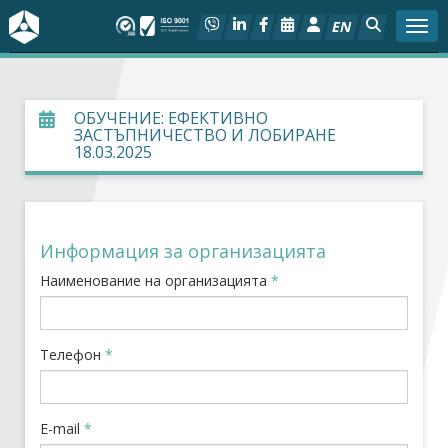
EN
Togg
За БСК
ОБУЧЕНИЕ: ЕФЕКТИВНО
ЗАСТЪПНИЧЕСТВО И ЛОБИРАНЕ
На фокус
18.03.2025
Актуално
Социален диалог
Информация за организацията
Наименование на организацията
*
Дейности
Арбитражен съд
Телефон
*
Проекти
E-mail
*
Членове