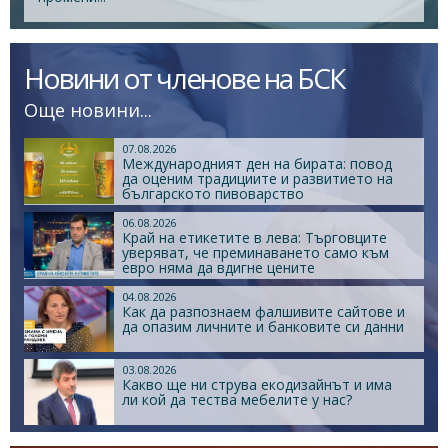
Новини от членове на БСК
Още новини...
07.08.2026
Международният ден на бирата: повод
да оценим традициите и развитието на
българското пивоварство
06.08.2026
Край на етикетите в лева: Търговците
уверяват, че преминаването само към
евро няма да вдигне цените
04.08.2026
Как да разпознаем фалшивите сайтове и
да опазим личните и банковите си данни
03.08.2026
Какво ще ни струва екодизайнът и има
ли кой да тества мебелите у нас?