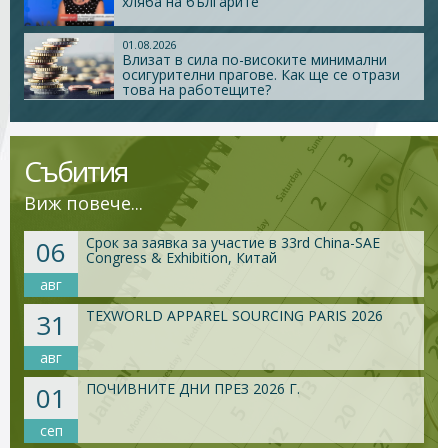
хляба на българите
01.08.2026
Стани член
Влизат в сила по-високите минимални
осигурителни прагове. Как ще се отрази
това на работещите?
Абонирайте се!
Събития
Виж повече...
Срок за заявка за участие в 33rd China-SAE
06
Congress & Exhibition, Китай
авг
TEXWORLD APPAREL SOURCING PARIS 2026
31
авг
ПОЧИВНИТЕ ДНИ ПРЕЗ 2026 Г.
01
сеп