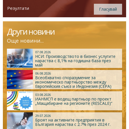
Резултати
Гласувай
Други новини
Още новини...
07.08.2026
НСИ: Производството в бизнес услугите
нараства с 8,1% на годишна база през
май
06.08.2026
Всеобхватно споразумение за
икономическо партньорство между
Европейския съюз и Индонезия (CEPA)
03.08.2026
ИАНМСП е водещ партньор по проект
„Мащабиране на регионите (RESCALE)“
29.07.2026
Броят на активните предприятия в
България нараства с 2.7% през 2024 г.