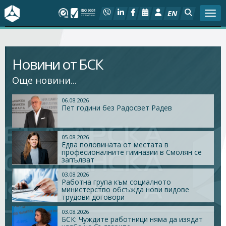
EN
Togg
За БСК
Новини от БСК
На фокус
Още новини...
Актуално
06.08.2026
Пет години без Радосвет Радев
Социален диалог
05.08.2026
Едва половината от местата в
Дейности
професионалните гимназии в Смолян се
запълват
Арбитражен съд
03.08.2026
Работна група към социалното
министерство обсъжда нови видове
трудови договори
Проекти
03.08.2026
БСК: Чуждите работници няма да изядат
Членове