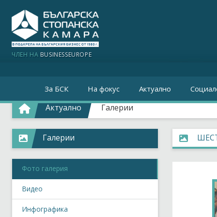
ЧЛЕН НА
BUSINESSEUROPE
За БСК
На фокус
Актуално
Социал
Актуално
Галерии
Галерии
ШЕСТ
Фото галерия
Видео
Инфографика