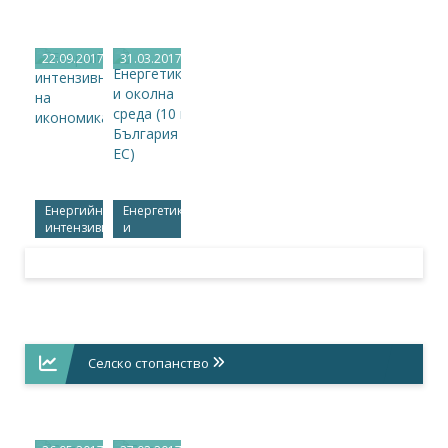
22.09.2017
31.03.2017
Енергийна
Енергетика
интензивност
и
на
околна
икономиката
среда
(10 г.
България
в ЕС)
Селско стопанство