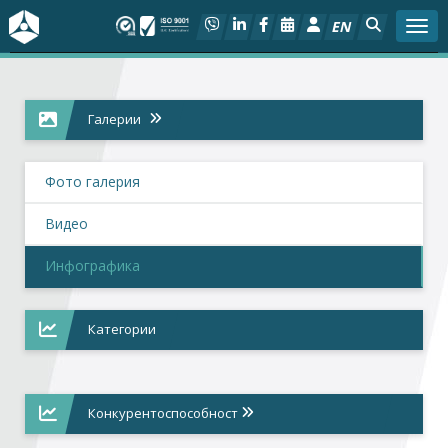
EN
Togg
За БСК
Галерии
На фокус
Фото галерия
Актуално
Видео
Социален диалог
Инфографика
Дейности
Категории
Арбитражен съд
Проекти
Конкурентоспособност
Членове