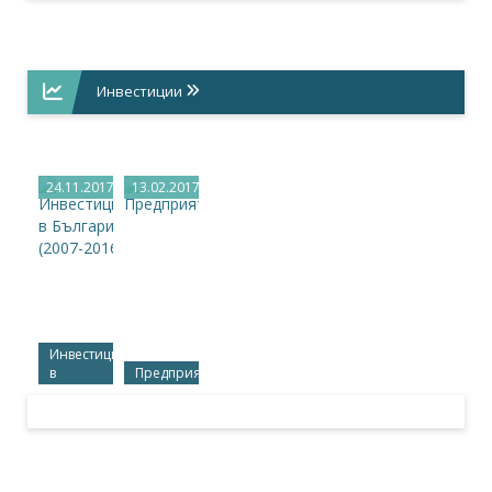
жители
на един
зъболекар
и
Инвестиции
лекар?
24.11.2017
13.02.2017
Инвестициите
в
Предприятия
България
(2007-
2016 г.)