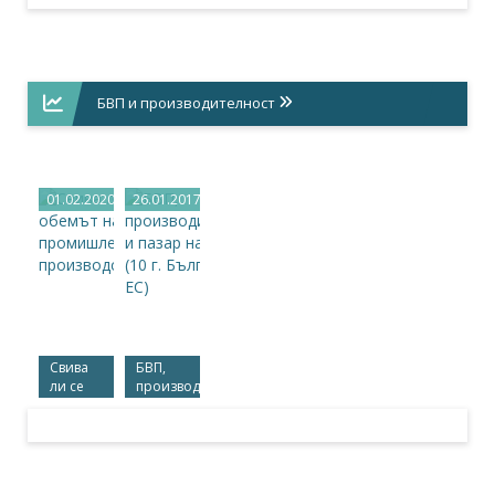
Естония
Естония)
БВП и производителност
01.02.2020
26.01.2017
Свива
БВП,
ли се
производителност
обемът
и пазар
на
на
промишленото
труда
производство?
(10 г.
България