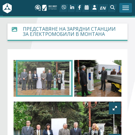
EN
Togg
За БСК
ПРЕДСТАВЯНЕ НА ЗАРЯДНИ СТАНЦИИ
ЗА ЕЛЕКТРОМОБИЛИ В МОНТАНА
На фокус
Актуално
Социален диалог
Дейности
Арбитражен съд
Проекти
Членове