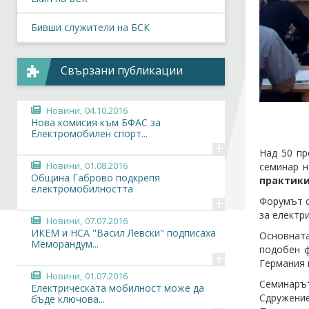
Бивши служители на БСК
Свързани публикации
Новини,
04.10.2016
Нова комисия към БФАС за
Електромобилен спорт...
+
Над 50 пр
Новини,
01.08.2016
семинар 
Община Габрово подкрепя
практики
електромобилността
+
Форумът с
за електр
Новини,
07.07.2016
ИКЕМ и НСА "Васил Левски" подписаха
Основната
Меморандум...
подобен ф
+
Германия 
Новини,
01.07.2016
Семинарът
Електрическата мобилност може да
Сдружени
бъде ключова...