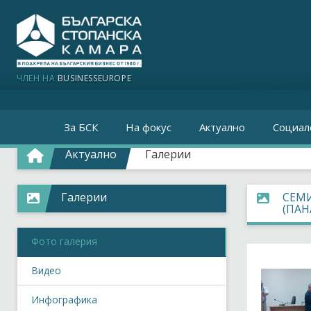
ЧЛЕН НА
BUSINESSEUROPE
За БСК
На фокус
Актуално
Социал
Актуално
Галерии
Галерии
СЕМ
(ПА
Фото галерия
Видео
Инфографика