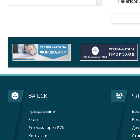
+
Панагюрищ
ЗА БСК
ЧЛ
Представяне
Бра
Екип
Рег
Реклама чрез БСК
Дру
Контакти
Ста