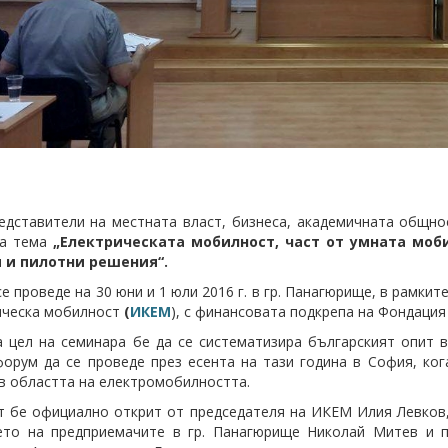
едставители на местната власт, бизнеса, академичната общно
на тема
„Електрическата мобилност, част от умната моб
 и пилотни решения“.
е проведе на 30 юни и 1 юли 2016 г. в гр. Панагюрище, в рамкит
ическа мобилност
(
ИКЕМ
), с финансовата подкрепа на Фондация
 цел на семинара бе да се систематизира българският опит в
орум да се проведе през есента на тази година в София, ког
в областта на електромобилността.
 бе официално открит от председателя на ИКЕМ Илия Левков, 
ето на предприемачите в гр. Панагюрище Николай Митев и п