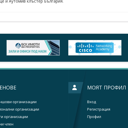
е и Аутомив клъстер България.
ЕНОВЕ
МОЯТ ПРОФИЛ
ншови организации
Вход
ионални организации
Регистрация
ги организации
Профил
ни член