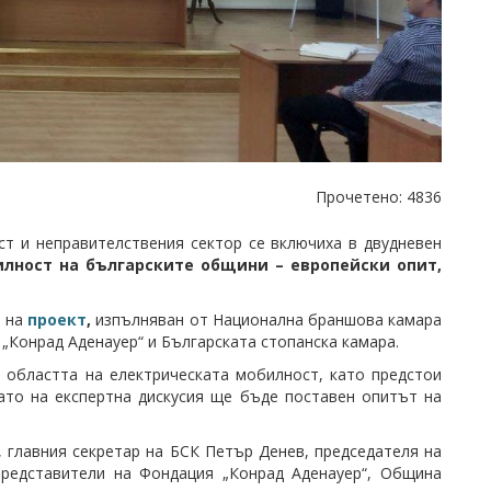
Прочетено: 4836
ст и неправителствения сектор се включиха в двудневен
илност на българските общини – европейски опит,
е на
проект
,
изпълняван от Национална браншова камара
 „Конрад Аденауер“ и Българската стопанска камара.
 областта на електрическата мобилност, като предстои
ато на експертна дискусия ще бъде поставен опитът на
главния секретар на БСК Петър Денев, председателя на
редставители на Фондация „Конрад Аденауер“, Община