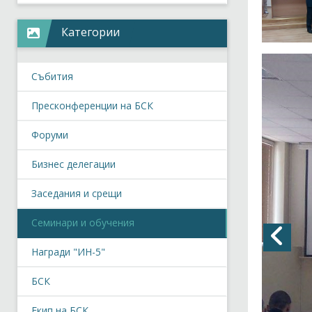
Категории
Събития
Пресконференции на БСК
Форуми
Бизнес делегации
Заседания и срещи
Семинари и обучения
Награди "ИН-5"
БСК
Екип на БСК