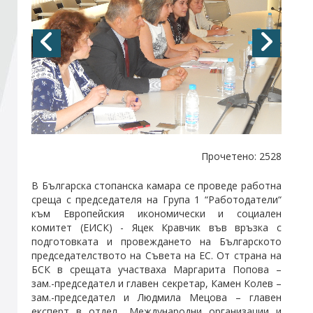
Стани член
Абонирайте се!
Прочетено: 2528
В Българска стопанска камара се проведе работна
среща с председателя на Група 1 “Работодатели“
към Европейския икономически и социален
комитет (ЕИСК) - Яцек Кравчик във връзка с
подготовката и провеждането на Българското
председателството на Съвета на ЕС. От страна на
БСК в срещата участваха Маргарита Попова –
зам.-председател и главен секретар, Камен Колев –
зам.-председател и Людмила Мецова – главен
експерт в отдел „Международни организации и