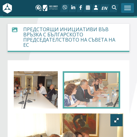
EN
Togg
За БСК
ПРЕДСТОЯЩИ ИНИЦИАТИВИ ВЪВ
ВРЪЗКА С БЪЛГАРСКОТО
ПРЕДСЕДАТЕЛСТВОТО НА СЪВЕТА НА
На фокус
ЕС
Актуално
Социален диалог
Дейности
Арбитражен съд
Проекти
Членове