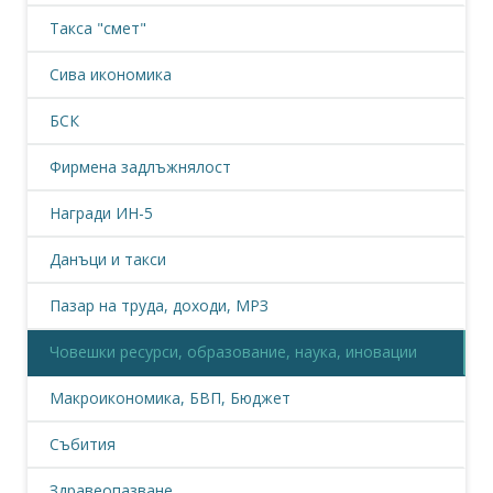
Такса "смет"
Сива икономика
БСК
Фирмена задлъжнялост
Награди ИН-5
Данъци и такси
Пазар на труда, доходи, МРЗ
Човешки ресурси, образование, наука, иновации
Макроикономика, БВП, Бюджет
Събития
Здравеопазване