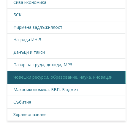
Сива икономика
БСК
Фирмена задлъжнялост
Награди ИН-5
Данъци и такси
Пазар на труда, доходи, МРЗ
Човешки ресурси, образование, наука, иновации
Макроикономика, БВП, Бюджет
Събития
Здравеопазване