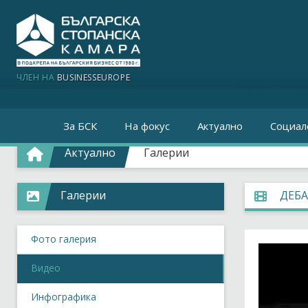
ЧЛЕН НА
BUSINESSEUROPE
За БСК
На фокус
Актуално
Социал
Актуално
Галерии
Галерии
ДЕБА
Фото галерия
Видео
Инфографика