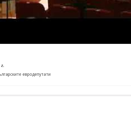
 г.
ългарските евродепутати