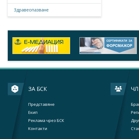
Здравеопазване
ЗА БСК
ЧЛ
Представяне
Бра
Екип
Рег
Реклама чрез БСК
Дру
Контакти
Ста