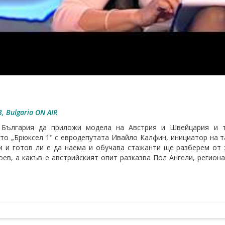
, Bulgaria ON AIR
България да приложи модела на Австрия и Швейцария и т
то „Брюксел 1" с евродепутата Ивайло Калфин, инициатор на т
и и готов ли е да наема и обучава стажанти ще разберем от 
оев, а какъв е австрийският опит разказва Пол Ангели, регио