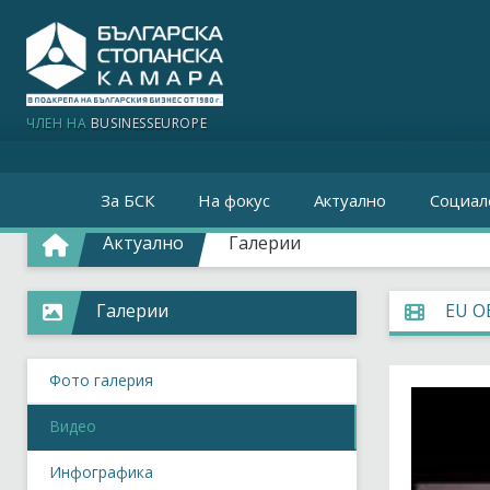
ЧЛЕН НА
BUSINESSEUROPE
За БСК
На фокус
Актуално
Социал
Актуално
Галерии
Галерии
ЕU 
Фото галерия
Видео
Инфографика