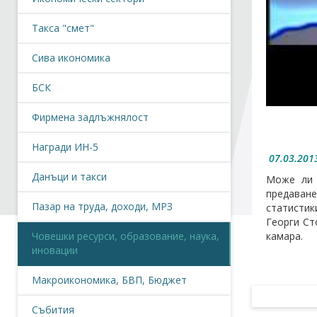
Такса "смет"
Сива икономика
БСК
Фирмена задлъжнялост
Награди ИН-5
07.03.2013
Данъци и такси
Може ли 
предаване
Пазар на труда, доходи, МРЗ
статистик
Георги Ст
Човешки ресурси, образование, наука,
камара.
иновации
Макроикономика, БВП, Бюджет
Събития