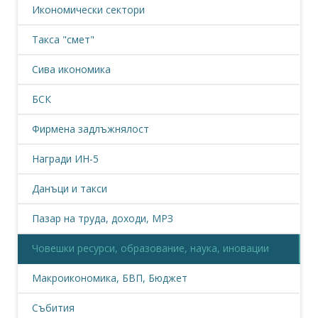
Икономически сектори
Такса "смет"
Сива икономика
БСК
Фирмена задлъжнялост
Награди ИН-5
Данъци и такси
Пазар на труда, доходи, МРЗ
Човешки ресурси, образование, наука, иновации
Макроикономика, БВП, Бюджет
Събития