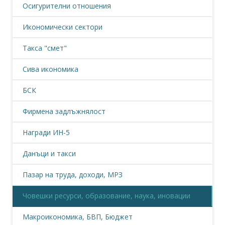
Осигурителни отношения
Икономически сектори
Такса "смет"
Сива икономика
БСК
Фирмена задлъжнялост
Награди ИН-5
Данъци и такси
Пазар на труда, доходи, МРЗ
Човешки ресурси, образование, наука, иновации
Макроикономика, БВП, Бюджет