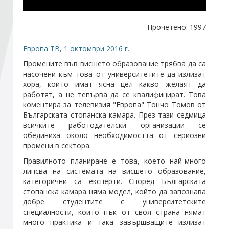
Стани член
Прочетено: 1997
Европа ТВ, 1 октомври 2016 г.
Абонирайте се!
Промените във висшето образование трябва да са
насочени към това от университетите да излизат
хора, които имат ясна цел какво желаят да
работят, а не тепърва да се квалифицират. Това
коментира за телевизия "Европа" Тончо Томов от
Българската стопанска камара. През тази седмица
всичките работодателски организации се
обединиха около необходимостта от сериозни
промени в сектора.
Правилното планиране е това, което най-много
липсва на системата на висшето образование,
категорични са експерти. Според Българската
стопанска камара няма модел, който да запознава
добре студентите с университетските
специалности, които пък от своя страна нямат
много практика и така завършващите излизат