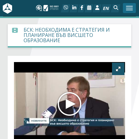
EN
Togg
За БСК
БСК: НЕОБХОДИМА Е СТРАТЕГИЯ И
ПЛАНИРАНЕ ВЪВ ВИСШЕТО
ОБРАЗОВАНИЕ
На фокус
Актуално
Социален диалог
Дейности
Арбитражен съд
Проекти
Членове