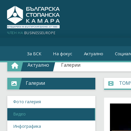
ЧЛЕН НА
BUSINESSEUROPE
За БСК
На фокус
Актуално
Социал
Актуално
Галерии
Галерии
ТОМ
Фото галерия
Видео
Инфографика