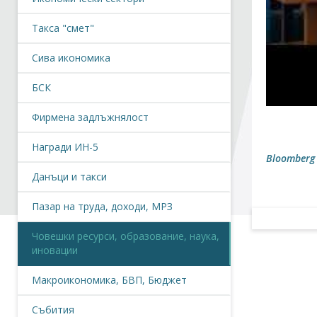
Такса "смет"
Сива икономика
БСК
Фирмена задлъжнялост
Награди ИН-5
Bloomberg 
Данъци и такси
Пазар на труда, доходи, МРЗ
Човешки ресурси, образование, наука,
иновации
Макроикономика, БВП, Бюджет
Събития