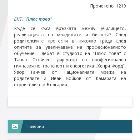
Прочетено: 1219
Стани член
БНТ, "Плюс това"
Къде се къса връзката между училището,
Абонирайте се!
реализацията на младежите и бизнеса? След
родителските протести в няколко града след
опитите за увеличаване на професионалното
обучение - дебат в студиото на "Плюс това" с
Таньо Стойчев, директор на професионална
гимназия по транспорт и енергетика „Хенри Форд",
Явор Ганчев от Националната мрежа на
родителите и Иван Бойков от Камарата на
строителите в България.
Галерии