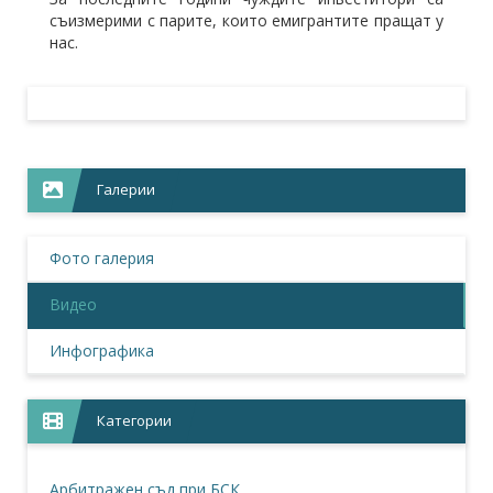
съизмерими с парите, които емигрантите пращат у
нас.
Галерии
Фото галерия
Видео
Инфографика
Категории
Арбитражен съд при БСК