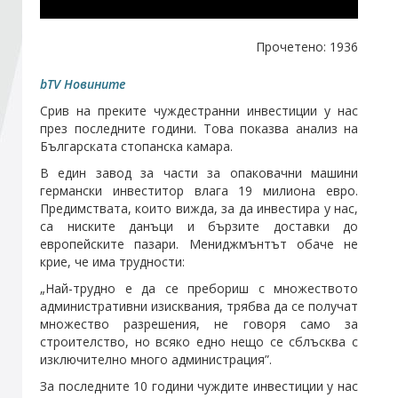
Стани член
Прочетено: 1936
bTV Новините
Абонирайте се!
Срив на преките чуждестранни инвестиции у нас
през последните години. Това показва анализ на
Българската стопанска камара.
В един завод за части за опаковачни машини
германски инвеститор влага 19 милиона евро.
Предимствата, които вижда, за да инвестира у нас,
са ниските данъци и бързите доставки до
европейските пазари. Мениджмънтът обаче не
крие, че има трудности:
„Най-трудно е да се пребориш с множеството
административни изисквания, трябва да се получат
множество разрешения, не говоря само за
строителство, но всяко едно нещо се сблъсква с
изключително много администрация”.
За последните 10 години чуждите инвестиции у нас