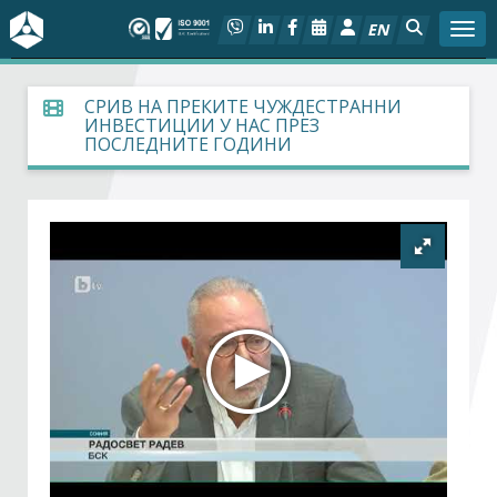
EN
Togg
За БСК
СРИВ НА ПРЕКИТЕ ЧУЖДЕСТРАННИ
ИНВЕСТИЦИИ У НАС ПРЕЗ
ПОСЛЕДНИТЕ ГОДИНИ
На фокус
Актуално
Социален диалог
Дейности
Арбитражен съд
Проекти
Членове