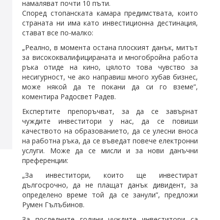
намаляват почти 10 пъти.
Според стопанската камара предимствата, които
страната ни има като инвестиционна дестинация,
стават все по-малко:
„Реално, в момента остана плоският данък, митът
за висококвалифицираната и многобройна работа
ръка отиде на кино, цялото това чувство за
несигурност, че ако направиш много хубав бизнес,
може някой да те покани да си го вземе”,
коментира Радосвет Радев.
Експертите препоръчват, за да се завърнат
чуждите инвеститори у нас, да се повиши
качеството на образованието, да се улесни вноса
на работна ръка, да се въведат повече електронни
услуги. Може да се мисли и за нови данъчни
преференции:
„За инвеститори, които ще инвестират
дългосрочно, да не плащат данък дивидент, за
определено време той да се занули”, предложи
Румен Гълъбинов.
За последните години чуждите инвеститори са