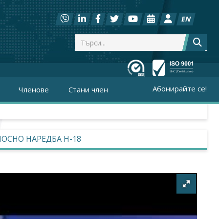
EN
Абонирайте се!
Членове
Стани член
ОСНО НАРЕДБА Н-18