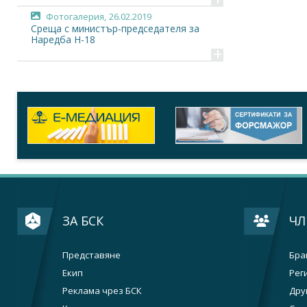
Фотогалерия,
26.02.2019
Среща с министър-председателя за
Наредба Н-18
+
Видео,
26.02.2019
Протоколно видео от срещата с...
+
ЗА БСК
ЧЛ
Представяне
Бра
Екип
Рег
Реклама чрез БСК
Дру