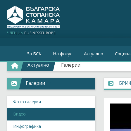
ЧЛЕН НА
BUSINESSEUROPE
За БСК
На фокус
Актуално
Социал
Актуално
Галерии
Галерии
БРИФ
Фото галерия
Видео
Инфографика