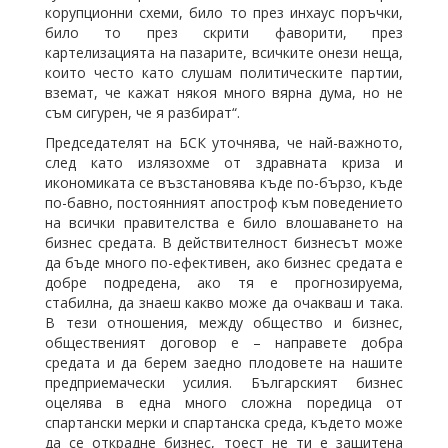
корупционни схеми, било то през инхаус поръчки,
било то през скрити фаворити, през
картелизацията на пазарите, всичките онези неща,
които често като слушам политическите партии,
вземат, че кажат някоя много вярна дума, но не
съм сигурен, че я разбират“.
Председателят на БСК уточнява, че най-важното,
след като излязохме от здравната криза и
икономиката се възстановява къде по-бързо, къде
по-бавно, постоянният апостроф към поведението
на всички правителства е било влошаването на
бизнес средата. В действителност бизнесът може
да бъде много по-ефективен, ако бизнес средата е
добре подредена, ако тя е прогнозируема,
стабилна, да знаеш какво може да очакваш и така.
В тези отношения, между общество и бизнес,
общественият договор е – направете добра
средата и да берем заедно плодовете на нашите
предприемачески усилия. Българският бизнес
оцелява в една много сложна поредица от
спартански мерки и спартанска среда, където може
да се открадне бизнес, тоест не ти е защитена