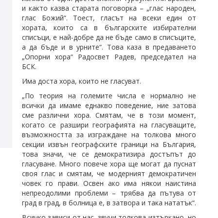
и както казва старата поговорка – „глас народен,
глас Божий“. Тоест, гласът на всеки един от
хората, които са в българските избирателни
списъци, е най-добре да не бъде само в списъците,
а да бъде и в урните“. Това каза в предаването
„Опорни хора“ Радосвет Радев, председател на
БСК.
Има доста хора, които не гласуват.
„По теория на големите числа е нормално не
всички да имаме еднакво поведение, ние затова
сме различни хора. Смятам, че в този момент,
когато се разшири географията на гласуващите,
възможността за изграждане на толкова много
секции извън географските граници на България,
това значи, че се демократизира достъпът до
гласуване. Много повече хора ще могат да пуснат
своя глас и смятам, че модерният демократичен
човек го прави. Освен ако има някои наистина
непреодолими проблеми – трябва да пътува от
град в град, в болница е, в затвора и така нататък“.
Всичко зависи от нас, звучи толкова изтъркано, но