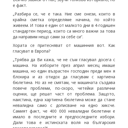
е факт.
„Разбира се, че е така. Ние сме онези, които в
крайна сметка определяме начина, по който
живеем. И това е един от малкото дни в 4-годишен
стандартен период, които са много важни за това
да направим нещо сами за себе си“.
Хората се притесняват от машинния вот. Как
гласуват в Европа?
„Трябва да Ви кажа, че не съм гласувал досега с
машина. На изборите през април месец имаше
машина, но един възрастен господин преди мен я
блокира и аз отидох да гласувам с хартиена
бюлетина. Но аз не смятам, че машината създава
повече проблеми, по-скоро, четейки различни
оценки, ще решат част от проблема. Защото,
наистина, една хартиена бюлетина може да стане
невалидна само с дописване на едно хиксче.
Самият факт, че 400 000 невалидни бюлетини е
имало в последните и предпоследните избори.
Дали това е истинската воля на българския