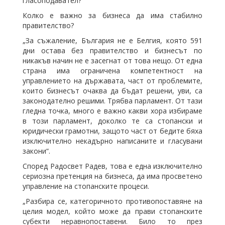
гласоподавател?“
Колко е важно за бизнеса да има стабилно
правителство?
„За съжаление, България не е Белгия, която 591
дни остава без правителство и бизнесът по
никакъв начин не е засегнат от това нещо. От една
страна има ограничена компетентност на
управлението на държавата, част от проблемите,
които бизнесът очаква да бъдат решени, уви, са
законодателно решими. Трябва парламент. От тази
гледна точка, много е важно какви хора избираме
в този парламент, доколко те са стопански и
юридически грамотни, защото част от бедите бяха
изключително некадърно написаните и гласувани
закони“.
Според Радосвет Радев, това е една изключително
сериозна претенция на бизнеса, да има просветено
управление на стопанските процеси.
„Разбира се, категоричното противопоставяне на
целия модел, който може да прави стопанските
субекти неравнопоставени. Било то през