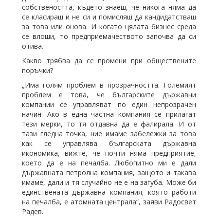
собствеността, където знаеш, че никога няма да
се класираш и не си и помисляш да кандидатстваш
за това или онова. И когато цялата бизнес среда
се влоши, то предприемачеството започва да си
отива.
Какво трябва да се промени при обществените
поръчки?
„Има голям проблем в прозрачността. Големият
проблем е това, че българските държавни
компании се управляват по един непрозрачен
начин. Ако в една частна компания се прилагат
тези мерки, то тя отдавна да е фалирала. И от
тази гледна точка, ние имаме забележки за това
как се управлява българската държавна
икономика, вижте, че почти няма предприятие,
което да е на печалба. Любопитно ми е дали
държавната петролна компания, защото и такава
имаме, дали и тя случайно не е на загуба. Може би
единствената държавна компания, която работи
на печалба, е атомната централа“, заяви Радосвет
Радев.