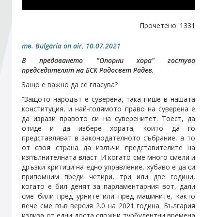
Стани член
Прочетено: 1331
тв. Bulgaria on air, 10.07.2021
Абонирайте се!
В предаването "Опорни хора" гостува
председателят на
БСК
Радосвет Радев.
Защо е важно да се гласува?
“Защото народът е суверена, така пише в нашата
конституция, и най-голямото право на суверена е
да изрази правото си на суверенитет. Тоест, да
отиде и да избере хората, които да го
представляват в законодателното събрание, а то
от своя страна да излъчи представителите на
изпълнителната власт. И когато сме много смели и
дръзки критици на едно управление, хубаво е да си
припомним преди четири, три или две години,
когато е бил денят за парламентарния вот, дали
сме били пред урните или пред машините, както
вече сме във версия 2.0 на 2021 година. България
излиза от едни доста сложни турбулентни времена