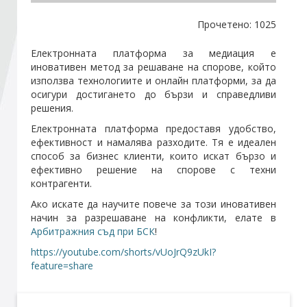
Прочетено: 1025
Стани член
Електронната платформа за медиация е
иновативен метод за решаване на спорове, който
Абонирайте се!
използва технологиите и онлайн платформи, за да
осигури достигането до бързи и справедливи
решения.
Електронната платформа предоставя удобство,
ефективност и намалява разходите. Тя е идеален
способ за бизнес клиенти, които искат бързо и
ефективно решение на спорове с техни
контрагенти.
Ако искате да научите повече за този иновативен
начин за разрешаване на конфликти, елате в
Арбитражния съд при БСК
!
https://youtube.com/shorts/vUoJrQ9zUkI?
feature=share