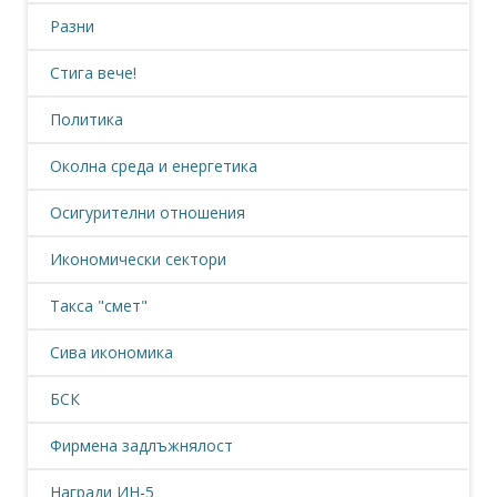
Разни
Стига вече!
Политика
Околна среда и енергетика
Осигурителни отношения
Икономически сектори
Такса "смет"
Сива икономика
БСК
Фирмена задлъжнялост
Награди ИН-5