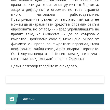
правят опити да се запълнят дупките в бюджета,
защото дефицитът е огромен, но това страшно
много натоварва работодателите.
Предприемачите режем от заплати, тъй като не
можем да изкараме тези средства. Стремим се към
еврозоната, но от години наред управляващите не
правят така, че бизнесът ни да се свързва с
качество. Пробиваме само с ниска цена. Много от
фирмите е Европа са съкратили персонал, така
шофьорите трябва сами да разтоварват тировете.
От 1 януари нещата в Шенген няма да се случат
както сме предполагали", посочи Скринска.
Целия разговор гледайте във видеото.
Галерии