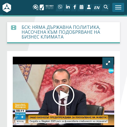
EN
Togg
За БСК
БСК: НЯМА ДЪРЖАВНА ПОЛИТИКА,
НАСОЧЕНА КЪМ ПОДОБРЯВАНЕ НА
БИЗНЕС КЛИМАТА
На фокус
Актуално
Социален диалог
Дейности
Арбитражен съд
Проекти
Членове