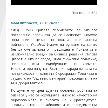
Стани член
Прочетено: 624
Нова телевизия, 17.12.2024 г.
Абонирайте се!
След COVID кризата проблемите за бизнеса
постепенно започнаха да се наслагват. Имахме
повишение в цените на тока, а после започна
войната в Украйна. Имаме натрупване на кризи,
без да сме излезли от предходните. Приеха се и
изключително вредни за бизнеса решения. Липсва
цялостна бизнес среда, няма държавна политика,
насочена към подобряване на климата.
Инвеститори напускат България заради липсата на
предвидимост и голямата бюрокрация. Това каза в
студиото на "Здравей, България" председателят на
БСК
Добри
Митрев
.
По думите му сред другите основни проблеми за
бизнеса у нас са корупцията, ниското качество на
образованието и липсата на инфраструктура.
"Политическата нестабилност и непредвидимостта