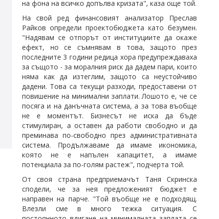
на фона на всичко допълва кризата", каза още той.
На свой ред финансовият анализатор Преслав
Райков определи проектобюджета като безумен.
"Надявам се отпорът от институциите да окаже
ефект, но се съмнявам в това, защото през
последните 3 години редица хора предупреждаваха
за същото - за моралния риск да дадем пари, които
няма как да изтеглим, защото са неустойчиво
дадени. Това са текущи разходи, предоставени от
повишение на минимални заплати. Лошото е, че се
посяга и на данъчната система, а за това въобще
не е моментът. Бизнесът не иска да бъде
стимулиран, а оставен да работи свободно и да
преминава по-свободно през административната
система. Продължаваме да имаме икономика,
която не е напълен капацитет, а имаме
потенциала за по-голям растеж", подчерта той.
От своя страна предприемачът Таня Скринска
сподели, че за нея предложеният бюджет е
направен на парче. "Той въобще не е подходящ.
Влезли сме в много тежка ситуация. С
постоянното вдигане на минималната заплата се