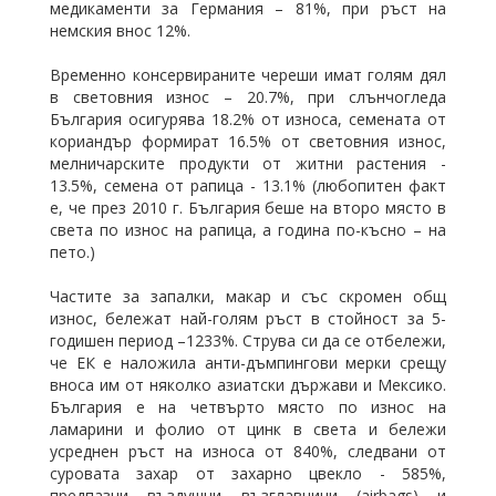
медикаменти за Германия – 81%, при ръст на
немския внос 12%.
Временно консервираните череши имат голям дял
в световния износ – 20.7%, при слънчогледа
България осигурява 18.2% от износа, семената от
кориандър формират 16.5% от световния износ,
мелничарските продукти от житни растения -
13.5%, семена от рапица - 13.1% (любопитен факт
е, че през 2010 г. България беше на второ място в
света по износ на рапица, а година по-късно – на
пето.)
Частите за запалки, макар и със скромен общ
износ, бележат най-голям ръст в стойност за 5-
годишен период –1233%. Струва си да се отбележи,
че ЕК е наложила анти-дъмпингови мерки срещу
вноса им от няколко азиатски държави и Мексико.
България е на четвърто място по износ на
ламарини и фолио от цинк в света и бележи
усреднен ръст на износа от 840%, следвани от
суровата захар от захарно цвекло - 585%,
предпазни въздушни възглавници (airbags) и