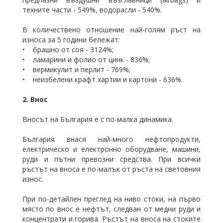
техните части - 549%, водорасли - 540%.
В количествено отношение най-голям ръст на
износа за 5 години бележат:
• брашно от соя - 3124%;
• ламарини и фолио от цинк - 836%;
• вермикулит и перлит - 769%;
• неизбелени крафт хартии и картони - 636%.
2. Внос
Вносът на България е с по-малка динамика.
България внася най-много нефтопродукти,
електрическо и електронно оборудване, машини,
руди и пътни превозни средства. При всички
ръстът на вноса е по-малък от ръста на световния
износ.
При по-детайлен преглед на ниво стоки, на първо
място по внос е нефтът, следван от медни руди и
концентрати и горива. Ръстът на вноса на стоките