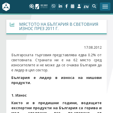
EN
Togg
За БСК
МЯСТОТО НА БЪЛГАРИЯ В СВЕТОВНИЯ
ИЗНОС ПРЕЗ 2011 Г.
На фокус
17.08.2012
Актуално
Българската търговия представлява едва 0.2% от
световната. Страната ни е на 62 място сред
Социален диалог
износителите и не може да се очаква България да
е лидер в цял сектор.
Дейности
България е лидер в износа на нишови
продукти.
Арбитражен съд
1. Износ
Проекти
Както и в предишни години, водещите
експортни продукти на България са горива и
Членове
мед, следвани все по-уверено от