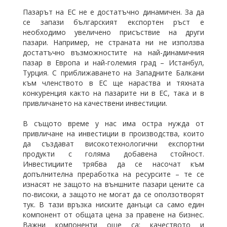
Пазарът на ЕС не е достатъчно динамичен. За да
се запази българският експортен ръст е
необходимо увеличено присъствие на други
пазари. Например, не страната ни не използва
достатъчно възможностите на най-динамичния
пазар в Европа и най-големия град – Истанбул,
Турция. С приближаването на Западните Балкани
към членството в ЕС ще нараства и тяхната
конкуренция както на пазарите ни в ЕС, така и в
привличането на качествени инвестиции.
В същото време у нас има остра нужда от
привличане на инвестиции в производства, които
да създават високотехнологични експортни
продукти с голяма добавена стойност.
Инвестициите трябва да се насочат към
допълнителна преработка на ресурсите – те се
изнасят не защото на външните пазари цените са
по-високи, а защото не могат да се оползотворят
тук. В тази връзка ниските данъци са само един
компонент от общата цена за правене на бизнес.
Важни компоненти още са: качеството и