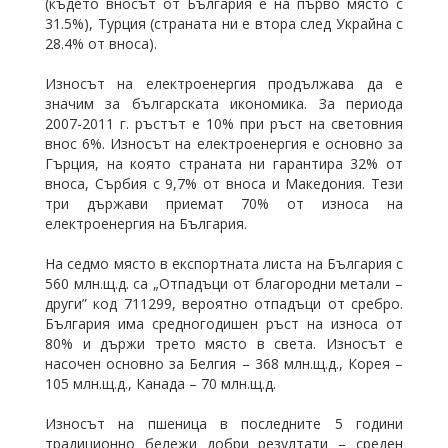
(където вносът от България е на първо място с
31.5%), Турция (страната ни е втора след Украйна с
28.4% от вноса).
Износът на електроенергия продължава да е
значим за българската икономика. За периода
2007-2011 г. ръстът е 10% при ръст на световния
внос 6%. Износът на електроенергия е основно за
Гърция, на която страната ни гарантира 32% от
вноса, Сърбия с 9,7% от вноса и Македония. Тези
три държави приемат 70% от износа на
електроенергия на България.
На седмо място в експортната листа на България с
560 млн.щ.д. са „Отпадъци от благородни метали –
други” код 711299, вероятно отпадъци от сребро.
България има средногодишен ръст на износа от
80% и държи трето място в света. Износът е
насочен основно за Белгия – 368 млн.щ.д., Корея –
105 млн.щ.д., Канада – 70 млн.щ.д.
Износът на пшеница в последните 5 години
традиционно бележи добри резултати – среден