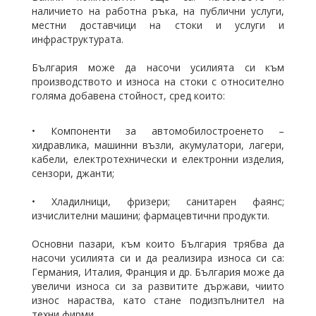
наличието на работна ръка, на публични услуги,
местни доставчици на стоки и услуги и
инфраструктурата.
България може да насочи усилията си към
производството и износа на стоки с относително
голяма добавена стойност, сред които:
• Компоненти за автомобилостроенето –
хидравлика, машинни възли, акумулатори, лагери,
кабели, електротехнически и електронни изделия,
сензори, джанти;
• Хладилници, фризери; санитарен фаянс;
изчислителни машини; фармацевтични продукти.
Основни пазари, към които България трябва да
насочи усилията си и да реализира износа си са:
Германия, Италия, Франция и др. България може да
увеличи износа си за развитите държави, чиито
износ нараства, като стане подизпълнител на
техни фирми.