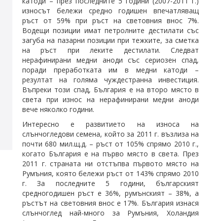
катоди – през последните 5 години (2007-2011 г.)
износът бележи средно годишен впечатляващ
ръст от 59% при ръст на световния внос 7%.
Водещи позиции имат петролните дестилати със
загуба на пазарни позиции при тежките, за сметка
на ръст при леките дестилати. Следват
нерафинирани медни аноди със сериозен спад,
поради преработката им в медни катоди –
резултат на голяма чуждестранна инвестиция.
Въпреки този спад, България е на второ място в
света при износ на нерафинирани медни аноди
вече няколко години.
Интересно е развитието на износа на
слънчогледови семена, който за 2011 г. възлиза на
почти 680 мил.щ.д. – ръст от 105% спрямо 2010 г.,
когато България е на първо място в света. През
2011 г. страната ни отстъпва първото място на
Румъния, която бележи ръст от 143% спрямо 2010
г. За последните 5 години, българският
средногодишен ръст е 36%, румънският – 38%, а
ръстът на световния внос е 17%. България изнася
слънчоглед най-много за Румъния, Холандия