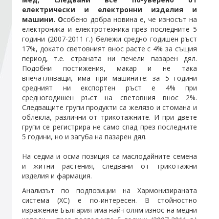
електрически и електронни изделия и
машини. О
собено добра новина е, че износът на
Стани член
електроника и електротехника през последните 5
години (2007-2011 г.) бележи средно годишен ръст
17%, докато световният внос расте с 4% за същия
Абонирайте се!
период, т.е. страната ни печели пазарен дял.
Подобни постижения, макар и не така
впечатляващи, има при машините: за 5 години
средният ни експортен ръст е 4% при
средногодишен ръст на световния внос 2%.
Следващите групи продукти са желязо и стомана и
облекла, различни от трикотажните. И при двете
групи се регистрира не само спад през последните
5 години, но и загуба на пазарен дял.
На седма и осма позиция са маслодайните семена
и житни растения, следвани от трикотажни
изделия и фармация.
Анализът по подпозиции на Хармонизираната
система (ХС) е по-интересен. В стойностно
изражение България има най-голям износ на медни