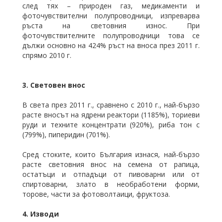
след тях – природен газ, медикаменти и
фоточувствителни полупроводници, изпреварва
ръста на световния износ. При
фоточувствителните полупроводници това се
дължи основно на 424% ръст на вноса през 2011 г.
спрямо 2010 г.
3. Световен внос
В света през 2011 г., сравнено с 2010 г., най-бързо
расте вносът на ядрени реактори (1185%), ториеви
руди и техните концентрати (920%), риба тон с
(799%), пиперидин (701%).
Сред стоките, които България изнася, най-бързо
расте световния внос на семена от рапица,
остатъци и отпадъци от пивоварни или от
спиртоварни, злато в необработени форми,
торове, части за фотоволтаици, фруктоза.
4. Изводи