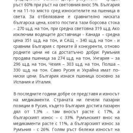
ръст 60% при ръст на световния внос 5%. България
е на 11-то място сред износителите на пшеница в
света. За отбелязване е сравнително ниската
българска цена, която постига тази борсова стока
– 270 щ.д. на тон, при средна световна 319 щ.д. Ако
изключим водещите доставчици - Канада – средна
цена 351 щ.д. на тон, и САЩ – 340 щ.д. на тон - и
сравним България с преките й конкуренти, отново
родните цени не са достатъчно добри: Румъния
продава пшеница за 274 щ.д. на тон, Унгария – за
296 щ.д. на тон, Чехия – 303 щ.д. на тон, Полша –
330 щ.д. на тон. Само Русия и Украйна имат по-
ниски цени. България изнася пшеница основно за
Испания и Италия.
В последните години добре се представя и износът
на медикаменти. Страната ни печели пазарни
позиции в Русия, където България достига пазарен
дял от 1.3% - там вносът расте с 17%, а
българският износ – с 33%. Румънският внос на
медикаменти расте с 11%, а българският износ за
Румъния - с 26%. Голям ръст бележи износът на