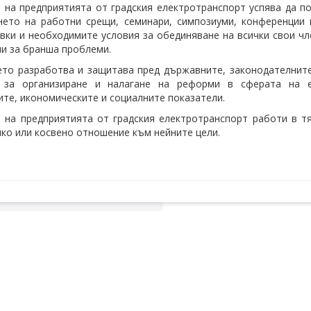
 на предприятията от градския електротранспорт успява да п
ето на работни срещи, семинари, симпозиуми, конференции 
вки и необходимите условия за обединяване на всички свои ч
ни за бранша проблеми.
то разработва и защитава пред държавните, законодателните,
 за организиране и налагане на реформи в сферата на е
ите, икономическите и социалните показатели.
 на предприятията от градския електротранспорт работи в тя
ко или косвено отношение към нейните цели.