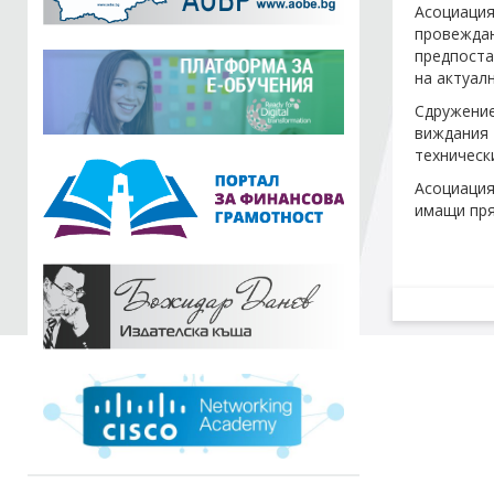
Асоциация
провеждан
предпоста
на актуал
Сдружение
виждания
техническ
Асоциация
имащи пря