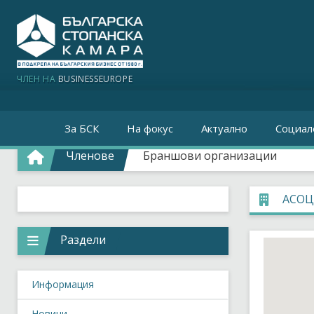
ЧЛЕН НА
BUSINESSEUROPE
За БСК
На фокус
Актуално
Социал
Членове
Браншови организации
АСОЦ
Раздели
Информация
Новини