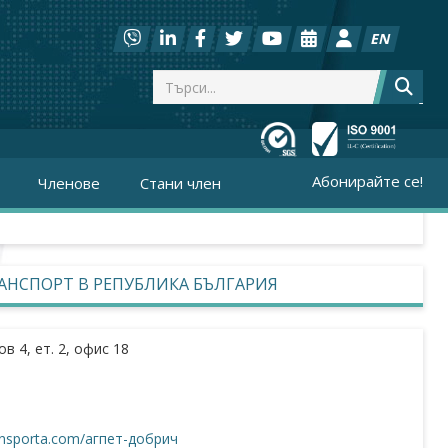
EN
Абонирайте се!
Членове
Стани член
АНСПОРТ В РЕПУБЛИКА БЪЛГАРИЯ
ов 4, ет. 2, офис 18
ransporta.com/агпет-добрич