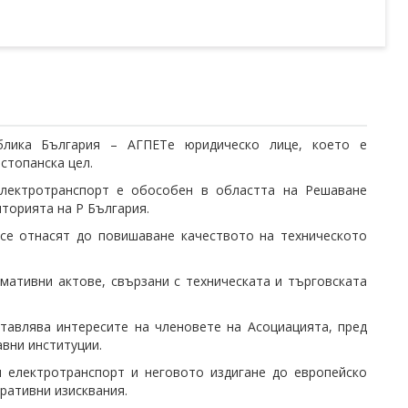
ублика България – АГПЕТе юридическо лице, което е
стопанска цел.
електротранспорт е обособен в областта на Решаване
торията на Р България.
се отнасят до повишаване качеството на техническото
мативни актове, свързани с техническата и търговската
тавлява интересите на членовете на Асоциацията, пред
вни институции.
 електротранспорт и неговото издигане до европейско
ративни изисквания.