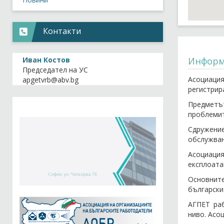
Контакти
Иван Костов
Информ
Председател на УС
Асоциаци
регистрир
Предметъ
проблемит
Сдружение
обслужван
Асоциация
експлоата
Основните
български
АГПЕТ раб
ниво. Асо