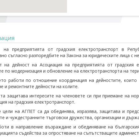
ация
я на предприятията от градския електротранспорт в Реп
ано съгласно разпоредбите на Закона за юридическите лица с не
т на дейност на Асоциация на предприятията от градския 
е по модернизация и обновление на електротранспорта на тери
то работи по отношение координация на дейностите, които 
е и ремонтните дейности на колите.
та защитава интересите на членовете си при приемане на нор
ция на градския електротранспорт.
 цели на АГПЕТ са да обединява, изразява, защитава и предс
те и чуждестранните търговски дружества, организации и държа
оти в направление възраждане и обединяване на българския
циацията съдейства за опростяване на съпътстващите админист