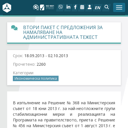
EN
Togg
За БСК
ВТОРИ ПАКЕТ С ПРЕДЛОЖЕНИЯ ЗА
НАМАЛЯВАНЕ НА
АДМИНИСТРАТИВНАТА ТЕЖЕСТ
На фокус
Актуално
Срок:
18.09.2013 - 02.10.2013
Прочетено:
2260
Социален диалог
Категории
Икономическа политика
Дейности
Арбитражен съд
В изпълнение на Решение № 368 на Министерския
съвет от 18 юни 2013 г. за най-неотложните групи
Проекти
стабилизационни мерки и реализацията на
Програмата на правителството, приета с Решение
№ 456 на Министерския съвет от 1 август 2013 г. е
Членове