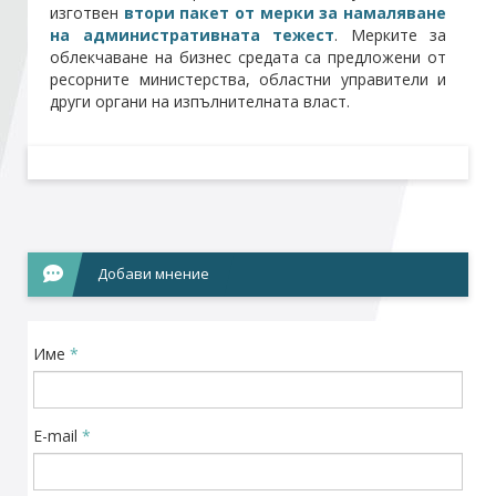
изготвен
втори пакет от мерки за намаляване
на административната тежест
. Мерките за
Стани член
облекчаване на бизнес средата са предложени от
ресорните министерства, областни управители и
други органи на изпълнителната власт.
Абонирайте се!
Добави мнение
Име
*
E-mail
*