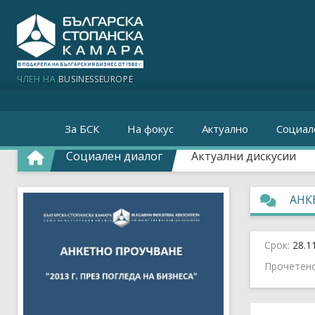
ЧЛЕН НА
BUSINESSEUROPE
За БСК
На фокус
Актуално
Социал
Социален диалог
Актуални дискусии
АНКЕ
Срок:
28.1
Прочетен