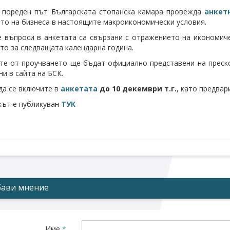
 пореден път Българската стопанска камара провежда
анкет
то на бизнеса в настоящите макроикономически условия.
 въпроси в анкетата са свързани с отражението на икономичес
то за следващата календарна година.
те от проучването ще бъдат официално представени на преско
ни в сайта на БСК.
да се включите в
анкетата
до 10 декември т.г.
, като предва
ът е публикуван
ТУК
ави мнение
Име
*