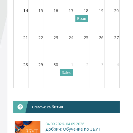
14
15
16
17
18
19
20
Стани член
Враца: Обучение по ЗБУТ
Абонирайте се!
21
22
23
24
25
26
27
28
29
30
1
2
3
4
Sales Masterclass 2.0
Списък събития
04.09.2026- 04.09.2026
Добрич: Обучение по ЗБУТ