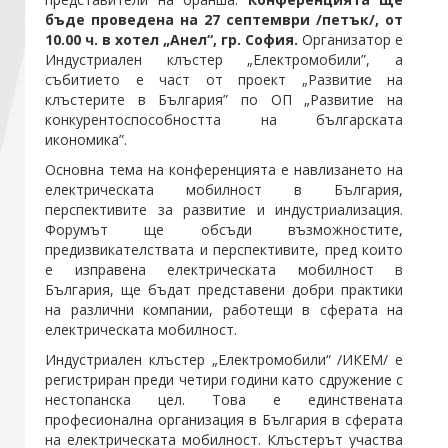
бъде проведена на 27 септември /петък/, от
10.00 ч. в хотел „Анел“, гр. София.
Организатор е
Стани член
Индустриален клъстер „Електромобили”, а
събитието е част от проект „Развитие на
клъстерите в България” по ОП „Развитие на
Абонирайте се!
конкурентоспособността на българската
икономика”.
Основна тема на конференцията е навлизането на
електрическата мобилност в България,
перспективите за развитие и индустриализация.
Форумът ще обсъди възможностите,
предизвикателствата и перспективите, пред които
е изправена електрическата мобилност в
България, ще бъдат представени добри практики
на различни компании, работещи в сферата на
електрическата мобилност.
Индустриален клъстер „Електромобили“ /ИКЕМ/ е
регистриран преди четири години като сдружение с
нестопанска цел. Това е единствената
професионална организация в България в сферата
на електрическата мобилност. Клъстерът участва