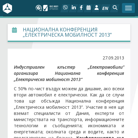
EN
Togg
За БСК
НАЦИОНАЛНА КОНФЕРЕНЦИЯ
„EЛЕКТРИЧЕСКА МОБИЛНОСТ 2013”
На фокус
27.09.2013
Актуално
Индустриален клъстер „Електромобили”
организира Национална конференция
Социален диалог
„Електрическа мобилност 2013”
С 50% по-чист въздух можем да дишаме, ако всеки
Дейности
втори автомобил е електрически. Как да се случи
това ще обсъжда Национална конференция
Арбитражен съд
„Електрическа мобилност 2013”. Участие в нея ще
вземат специалисти от Дания, експерти от
министерствата на транспорта, информационните
Проекти
технологии и съобщенията; икономиката и
енергетиката; околната среда и водите, както и
Членове
представители на бранша.
Конференцията ще