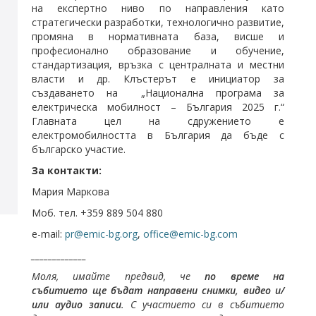
на експертно ниво по направления като
стратегически разработки, технологично развитие,
промяна в нормативната база, висше и
професионално образование и обучение,
стандартизация, връзка с централната и местни
власти и др. Клъстерът е инициатор за
създаването на „Национална програма за
електрическа мобилност – България 2025 г.“
Главната цел на сдружението е
електромобилността в България да бъде с
българско участие.
За контакти:
Мария Маркова
Моб. тел. +359 889 504 880
e-mail:
pr@emic-bg.org
,
office@emic-bg.com
_____________
Моля, имайте предвид, че
по време на
събитието ще бъдат направени снимки, видео и/
или аудио записи
. С участието си в събитието