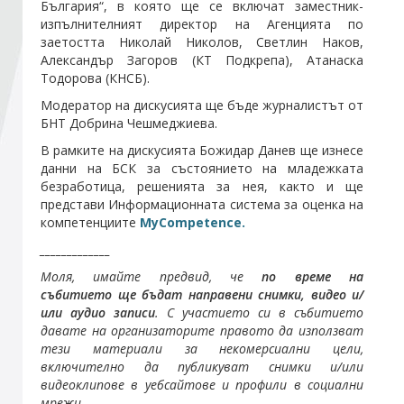
България“, в която ще се включат заместник-
изпълнителният директор на Агенцията по
заетостта Николай Николов, Светлин Наков,
Стани член
Александър Загоров (КТ Подкрепа), Атанаска
Тодорова (КНСБ).
Абонирайте се!
Модератор на дискусията ще бъде журналистът от
БНТ Добрина Чешмеджиева.
В рамките на дискусията Божидар Данев ще изнесе
данни на БСК за състоянието на младежката
безработица, решенията за нея, както и ще
представи Информационната система за оценка на
компетенциите
MyCompetence.
_____________
Моля, имайте предвид, че
по време на
събитието ще бъдат направени снимки, видео и/
или аудио записи
. С участието си в събитието
давате на организаторите правото да използват
тези материали за некомерсиални цели,
включително да публикуват снимки и/или
видеоклипове в уебсайтове и профили в социални
мрежи.