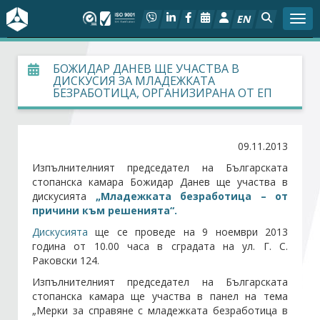
EN
Togg
За БСК
БОЖИДАР ДАНЕВ ЩЕ УЧАСТВА В
ДИСКУСИЯ ЗА МЛАДЕЖКАТА
БЕЗРАБОТИЦА, ОРГАНИЗИРАНА ОТ ЕП
На фокус
Актуално
09.11.2013
Изпълнителният председател на Българската
Социален диалог
стопанска камара Божидар Данев ще участва в
дискусията
„Младежката безработица – от
Дейности
причини към решенията“.
Дискусията
ще се проведе на 9 ноември 2013
година от 10.00 часа в сградата на ул. Г. С.
Арбитражен съд
Раковски 124.
Изпълнителният председател на Българската
Проекти
стопанска камара ще участва в панел на тема
„Мерки за справяне с младежката безработица в
Членове