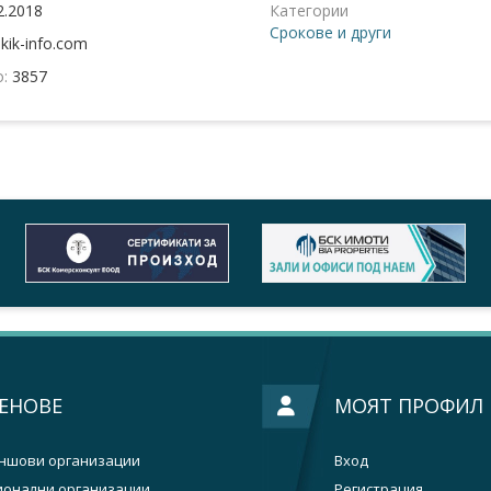
2.2018
Категории
Срокове и други
:
kik-info.com
о:
3857
ЕНОВЕ
МОЯТ ПРОФИЛ
ншови организации
Вход
ионални организации
Регистрация