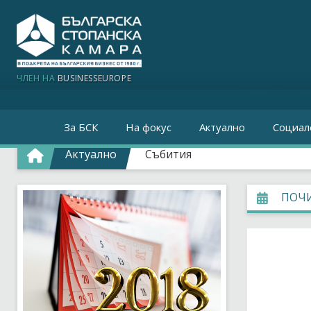
ЧЛЕН НА
BUSINESSEUROPE
За БСК
На фокус
Актуално
Социал
Актуално
Събития
ПОЧИ