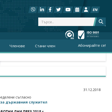
EN
Абонирайте се!
Членове
Стани член
31.12.2018
ределени съгласно
 за държавния служител