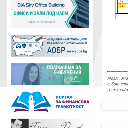
____________
Моля, им
събитието
снимки и/