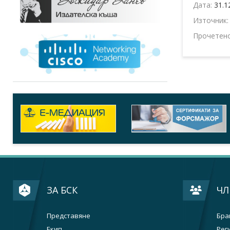
Дата:
31.1
Източник
Прочетен
ЗА БСК
ЧЛ
Представяне
Бра
Екип
Рег