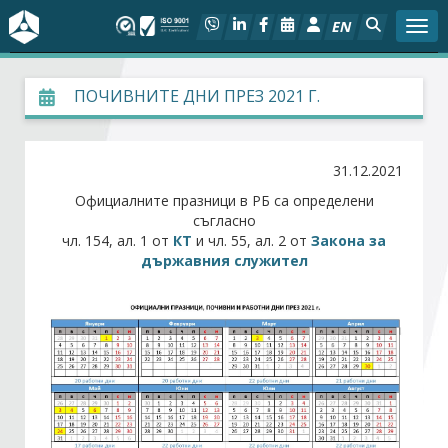
EN
Togg
За БСК
ПОЧИВНИТЕ ДНИ ПРЕЗ 2021 Г.
На фокус
31.12.2021
Актуално
Официалните празници в РБ са определени
съгласно
чл. 154, ал. 1 от
КТ
и чл. 55, ал. 2 от
Закона за
Социален диалог
държавния служител
Дейности
Арбитражен съд
Проекти
Членове