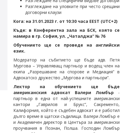
Разглеждане на специфични видове договори
Разглеждане на уловките при често срещани
договорни клаузи
Кога: на 31.01.2023 г. от 10:30 часа EEST (UTC+2)
Къде: в Конферентна зала на БСК, която се
намира в гр. София, ул. „Чаталджа“ № 76
Обучението ще се проведе на английски
език.
Модератор на събитието ще бъде адв. Петя
Мургова – Управляващ партньор и водещ член на
екипа „Разрешаване на спорове и Медиация” в
Адвокатско дружество „Мургова и партньори”.
Лектор на обучението ще бъде
американския адвокат Валери Ломбър
-
партньор в една от най-успешните американски
кантори „Гаврилов и Брукс”, Сакременто,
Калифорния, който е съдебен адвокат и е работил
дълго време в щатски съдилища. Валери Ломбър е
и Академичен директор в Центъра за американски
проучвания в Познан, Полша. Господин Ломбър