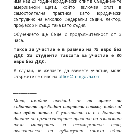
има над 20 години юридически опит в Съединените
американски щати, който включва опит в
самостоятелна практика, като юридически
сътрудник на няколко федерални съдии, лектор,
професор и също така като съдия.
Обучението ще бъде с продължителност от 3
часа.
Такса за участие е в размер на 75 евро без
ДДС
.
За студенти таксата за участие е 30
евро без ДДС.
В случай, че желаете да вземете участие, моля
свържете се с нас на
office@murgova.com
.
_____________
Моля, имайте предвид, че
по време на
събитието ще бъдат направени снимки, видео и/
или аудио записи
. С участието си в събитието
давате на организаторите правото да използват
тези материали за некомерсиални цели,
включително да публикуват снимки и/или