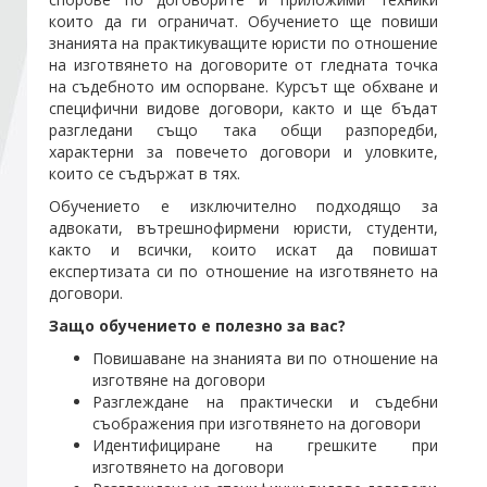
които да ги ограничат. Обучението ще повиши
знанията на практикуващите юристи по отношение
Стани член
на изготвянето на договорите от гледната точка
на съдебното им оспорване. Курсът ще обхване и
специфични видове договори, както и ще бъдат
Абонирайте се!
разгледани също така общи разпоредби,
характерни за повечето договори и уловките,
които се съдържат в тях.
Обучението е изключително подходящо за
адвокати, вътрешнофирмени юристи, студенти,
както и всички, които искат да повишат
експертизата си по отношение на изготвянето на
договори.
Защо обучението е полезно за вас?
Повишаване на знанията ви по отношение на
изготвяне на договори
Разглеждане на практически и съдебни
съображения при изготвянето на договори
Идентифициране на грешките при
изготвянето на договори