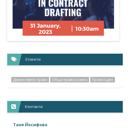
Етикети
Дружествено право
Обща правна рамка
Правосъдие
Контакти
Таня Йосифова