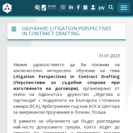
EN
Togg
За БСК
ОБУЧЕНИЕ: LITIGATION PERSPECTIVES
IN CONTRACT DRAFTING
На фокус
31.01.2023
Актуално
Имаме удоволствието да Ви поканим на
изключително интересенo обучение на тема
Социален диалог
Litigation Perspectives in Contract Drafting
(Перспективи за съдебни спорове при
Дейности
изготвянето на договори)
, организирано от
екипа на Адвокатско дружество „Мургова и
партньори” с подкрепата на Българска стопанска
Арбитражен съд
камара (БСК), Арбитражния съд към БСК и Центъра
за американски проучвания в Познан, Полша.
Проекти
В рамките на обучението ще бъдат разгледани
най-често допусканите грешки, които водят до
Членове
спорове по договорите и приложими техники