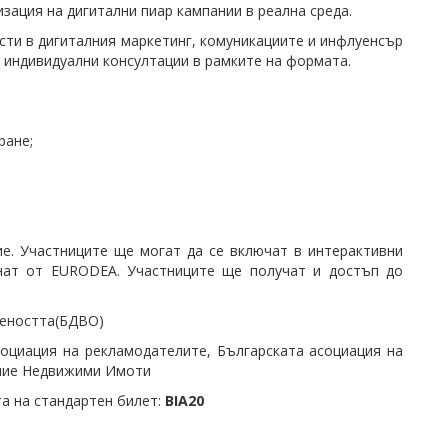
зация на дигитални пиар кампании в реална среда.
сти в дигиталния маркетинг, комуникациите и инфлуенсър
т индивидуални консултации в рамките на формата.
ране;
е. Участниците ще могат да се включат в интерактивни
знат от EURODEA. Участниците ще получат и достъп до
твеността(БДВО)
оциация на рекламодателите, Българската асоциация на
ение Недвижими Имоти
а на стандартен билет:
BIA20