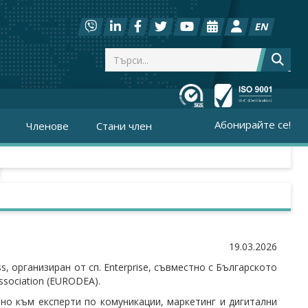
EN
Абонирайте се!
Членове
Стани член
19.03.2026
ss, организиран от сп. Enterprise, съвместно с Българското
ssociation (EURODEA).
ено към експерти по комуникации, маркетинг и дигитални