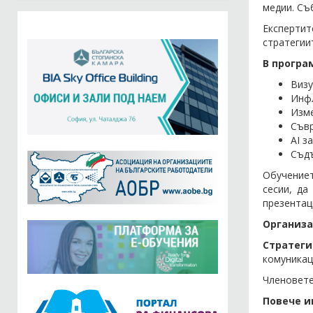
медии. Съ
Експертит
стратегии
В програ
Визу
Инфл
Изме
Съвр
AI з
Съдъ
Обучениет
сесии, д
презентац
Организа
Стратеги
комуникац
Членовете
Повече и