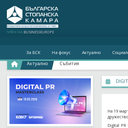
ЧЛЕН НА
BUSINESSEUROPE
За БСК
На фокус
Актуално
Социал
Актуално
Събития
DIGI
На 19 март
дружество 
Digital P