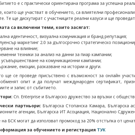
битието е с практически ориентирана програма за успешна реали
е, които ще участват в обучението, са влиятелни професионали
те. Те ще дискутират с участниците реални казуси и ще проведа
мата са включени теми, които засягат:
ална идентичност, визуална комуникация и бранд репутация;
уенсър маркетинг 2.0 за дългосрочно стратегическо позициони
рване на влияние;
еменни техники за анализ на данни за пиар кампании;
а усъвършенстване на комуникационни кампании;
ржание, емоции, разказване на истории и други.
о ще се проведе присъствено с възможност за онлайн участи
а обменят опит и да получат международен сертификат, при
иите и запис от събитието.
тори:
Сп. Enterprise и Българско дружество за връзки с общес
чески партньори:
Българска Стопанска Камара, Българска ас
ионните агенции, Българска ИТ Асоциация, Национално Сдруж
 на БСК могат да използват промокод за 20% отстъпка от ценат
нформация за обучението и регистрация
ТУК