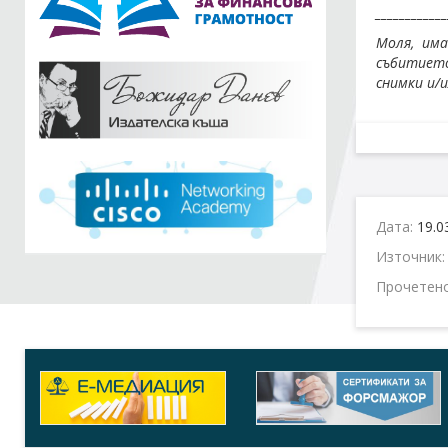
____________
Моля, им
събитието
снимки и/
Дата:
19.0
Източник
Прочетен