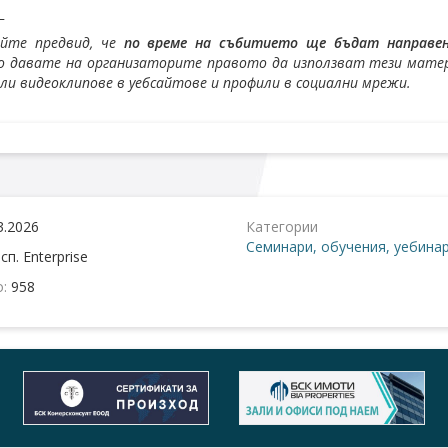
_
айте предвид, че
по време на събитието ще бъдат направени
 давате на организаторите правото да използват тези матери
или видеоклипове в уебсайтове и профили в социални мрежи.
3.2026
Категории
Семинари, обучения, уебина
:
сп. Enterprise
о:
958