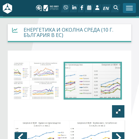
EN
Togg
За БСК
ЕНЕРГЕТИКА И ОКОЛНА СРЕДА (10 Г.
БЪЛГАРИЯ В ЕС)
На фокус
Актуално
Социален диалог
Дейности
Арбитражен съд
Проекти
Членове