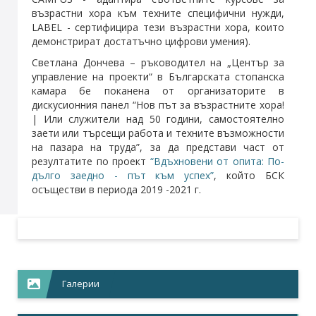
възрастни хора към техните специфични нужди,
LABEL - сертифицира тези възрастни хора, които
демонстрират достатъчно цифрови умения).
Светлана Дончева – ръководител на „Център за
управление на проекти“ в Българската стопанска
камара бе поканена от организаторите в
дискусионния панел “Нов път за възрастните хора!
| Или служители над 50 години, самостоятелно
заети или търсещи работа и техните възможности
на пазара на труда”, за да представи част от
резултатите по проект
“Вдъхновени от опита: По-
дълго заедно - път към успех”
, който БСК
осъществи в периода 2019 -2021 г.
Галерии