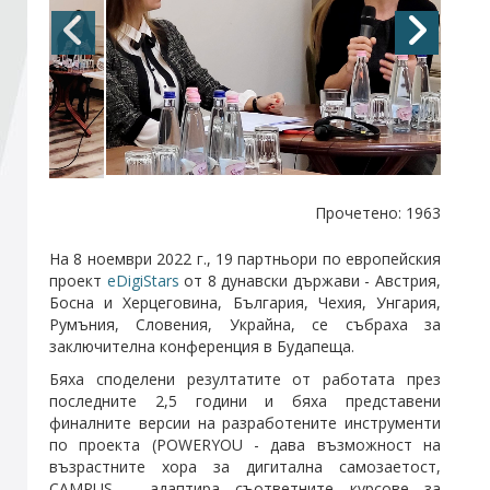
Стани член
Абонирайте се!
Прочетено: 1963
На 8 ноември 2022 г., 19 партньори по европейския
проект
eDigiStars
от 8 дунавски държави - Австрия,
Босна и Херцеговина, България, Чехия, Унгария,
Румъния, Словения, Украйна, се събраха за
заключителна конференция в Будапеща.
Бяха споделени резултатите от работата през
последните 2,5 години и бяха представени
финалните версии на разработените инструменти
по проекта (POWERYOU - дава възможност на
възрастните хора за дигитална самозаетост,
CAMPUS - адаптира съответните курсове за