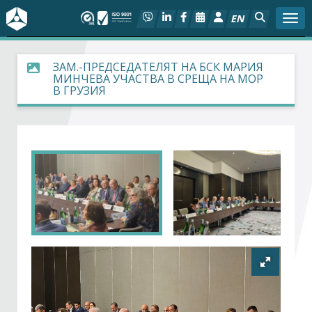
EN
Togg
За БСК
ЗАМ.-ПРЕДСЕДАТЕЛЯТ НА БСК МАРИЯ
МИНЧЕВА УЧАСТВА В СРЕЩА НА МОР
В ГРУЗИЯ
На фокус
Актуално
Социален диалог
Дейности
Арбитражен съд
Проекти
Членове