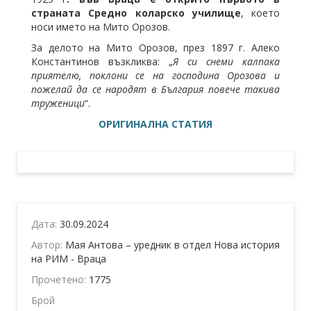
страната Средно коларско училище
, което
носи името на Мито Орозов.
За делото на Мито Орозов, през 1897 г. Алеко
Константинов възкликва: „
Я си снеми калпака
приятелю, поклони се на господина Орозова и
пожелай да се народят в България повече такива
труженици
“.
ОРИГИНАЛНА СТАТИЯ
Дата:
30.09.2024
Автор:
Мая Антова – уредник в отдел Нова история
на РИМ - Враца
Прочетено:
1775
Брой