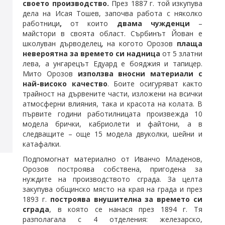
своето производство.
През 1887 г. той изкупува
дела на Исая Тошев, започва работа с няколко
работници
,
от които
двама
чужденци
–
майстори в своята област. Сърбинът Йован е
школуван дърводелец, на когото Орозов
плаща
невероятна за времето си надница
от 5 златни
лева, а унгарецът Едуард е бояджия и тапицер.
Мито Орозов
използва вносни материали с
най-високо качество
. Боите осигуряват както
трайност на дървените части, изложени на всички
атмосферни влияния, така и красота на колата. В
първите години работилницата произвежда 10
модела брички, кабриолети и файтони, а в
следващите – още 15 модела двуколки, шейни и
катафалки.
Подпомогнат материално от Иванчо Младенов,
Орозов построява собствена, пригодена за
нуждите на производството сграда. За целта
закупува общинско място на края на града и през
1893 г.
построява
внушителна за времето си
сграда
, в която се нанася през 1894 г. Тя
разполагала с 4 отделения: железарско,