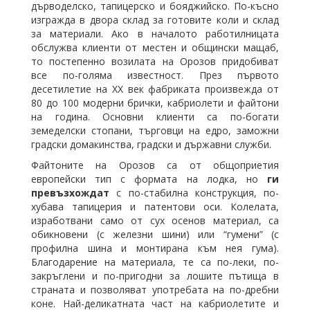
дърводелско, тапицерско и бояджийско. По-късно
изгражда в двора склад за готовите коли и склад
за материали. Ако в началото работилницата
обслужва клиенти от местен и общински мащаб,
то постепенно возилата на Орозов придобиват
все по-голяма известност. През първото
десетилетие на XX век фабриката произвежда от
80 до 100 модерни брички, кабриолети и файтони
на година. Основни клиенти са по-богати
земеделски стопани, търговци на едро, заможни
градски домакинства, градски и държавни служби.
Файтоните на Орозов са от общоприетия
европейски тип с формата на лодка, но
ги
превъзхождат
с по-стабилна конструкция, по-
хубава тапицерия и патентови оси. Колелата,
изработвани само от сух осенов материал, са
обикновени (с железни шини) или “гумени” (с
профилна шина и монтирана към нея гума).
Благодарение на материала, те са по-леки, по-
закръглени и по-пригодни за лошите пътища в
страната и позволяват употребата на по-дребни
коне. Най-деликатната част на кабриолетите и