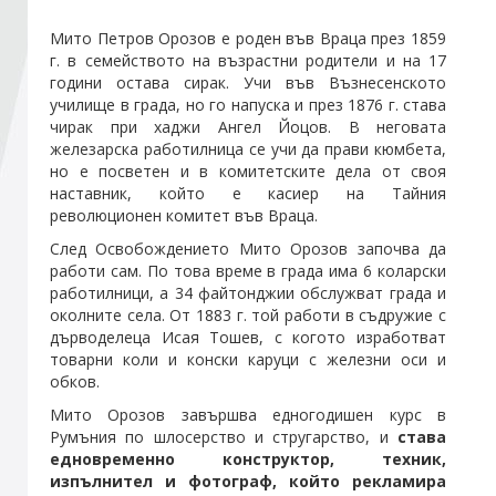
Мито Петров Орозов е роден във Враца през 1859
Стани член
г. в семейството на възрастни родители и на 17
години остава сирак. Учи във Възнесенското
училище в града, но го напуска и през 1876 г. става
Абонирайте се!
чирак при хаджи Ангел Йоцов. В неговата
железарска работилница се учи да прави кюмбета,
но е посветен и в комитетските дела от своя
наставник, който е касиер на Тайния
революционен комитет във Враца.
След Освобождението Мито Орозов започва да
работи сам. По това време в града има 6 коларски
работилници, а 34 файтонджии обслужват града и
околните села. От 1883 г. той работи в съдружие с
дърводелеца Исая Тошев, с когото изработват
товарни коли и конски каруци с железни оси и
обков.
Мито Орозов завършва едногодишен курс в
Румъния по шлосерство и стругарство, и
става
едновременно конструктор, техник,
изпълнител и фотограф, който рекламира