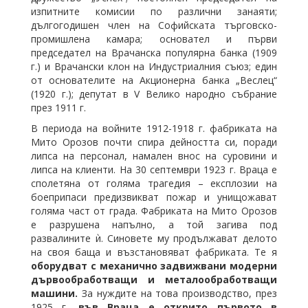
изпитните комисии по различни занаяти;
дългогодишен член на Софийската търговско-
промишлена камара; основател и първи
председател на Врачанска популярна банка (1909
г.) и Врачански клон на Индустриалния съюз; един
от основателите на Акционерна банка „Веслец“
(1920 г.); депутат в V Велико народно събрание
през 1911 г.
В периода на войните 1912-1918 г. фабриката на
Мито Орозов почти спира дейността си, поради
липса на персонал, намален внос на суровини и
липса на клиенти. На 30 септември 1923 г. Враца е
сполетяна от голяма трагедия – експлозии на
боеприпаси предизвикват пожар и унищожават
голяма част от града. Фабриката на Мито Орозов
е разрушена напълно, а той загива под
развалините ѝ. Синовете му продължават делото
на своя баща и възстановяват фабриката. Те я
оборудват с механично задвижвани модерни
дървообработващи и металообработващи
машини.
За нуждите на това производство, през
1925 г
. във Враца е открито първото в