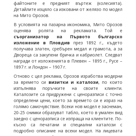
файтоните е предният въртеж (колесията).
Детайлите изцяло са изковани от желязо по модел
на Мито Орозов.
В условията на пазарна икономика, Мито Орозов
оценява ролята на рекламата. Той е
съорганизатор на Първото българско
изложение в Пловдив
през 1892 г., където
получава златен, сребърен медал и грамота, а за
Двореца са закупени бричка и кабриолет. Следват
награди от изложенията в Плевен – 1895 г., Русе –
1897 г. и Лондон – 1907 г.
Отново с цел реклама, Орозов изработва модерни
за времето си
визитки и каталози
, по които
изпълнява поръчките на своите клиенти.
Каталозите са придружени с ценоразписи с точно
определени цени, което за времето си е израз на
голямо самочувствие. Всеки нов модел е заснеман,
20-25 снимки образуват табло, което в умален вид
заедно с ценоразписа се изпраща на клиентите. По-
късно са печатани и специални каталози с
подробно описание на всеки модел. На лицевата