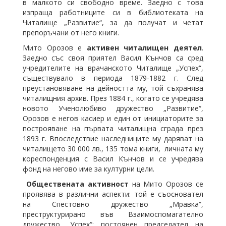
в малкото си свободно време. Заедно с това
изпраща работниците си в библиотеката на
Читалище „Развитие“, за да получат и четат
препоръчани от него книги.
Мито Орозов е
активен читалищен деятел
.
Заедно със своя приятел Васил Кънчов са сред
учредителите на врачанското Читалище „Успех“,
съществувало в периода 1879-1882 г. След
преустановяване на дейността му, той съхранява
читалищния архив. През 1884 г., когато се учредява
новото Ученолюбиво дружество „Развитие“,
Орозов е негов касиер и един от инициаторите за
построяване на първата читалищна сграда през
1893 г. Впоследствие наследниците му даряват на
читалището 30 000 лв., 135 тома книги, личната му
кореспонденция с Васил Кънчов и се учредява
фонд на негово име за културни цели.
Обществената активност
на Мито Орозов се
проявява в различни аспекти: той е съосновател
на Спестовно дружество „Мравка“,
преструктурирано във Взаимоспомагателно
дружество „Успех“; постоянен председател на