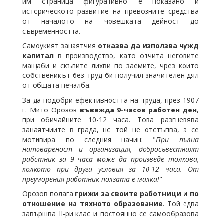
им страница фигуративно е показано и
историческото развитие на превозните средства
от началото на човешката дейност до
съвременността.
Самоукият занаятчия
отказва да използва чужд
капитал
в производство, като отчита неговите
мащаби и скъпите лихви по заемите, чрез които
собственикът без труд би получил значителен дял
от общата печалба.
За да подобри ефективността на труда, през 1907
г. Мито Орозов
въвежда 9-часов работен ден
,
при обичайните 10-12 часа. Това разгневява
занаятчиите в града, но той не отстъпва, а се
мотивира по следния начин: "
При пълна
натовареност и организация, добросъвестният
работник за 9 часа може да произведе толкова,
колкото при други условия за 10-12 часа. От
преуморения работник ползата е малка!
"
Орозов полага
грижи за своите работници и по
отношение на тяхното образование
. Той едва
завършва II-ри клас и постоянно се самообразова