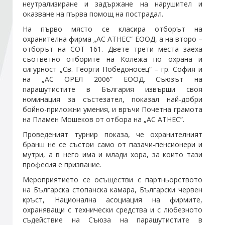
неутрализиране и задържане на нарушител и
оказване на първа помощ на пострадал.
Стани член
На първо място се класира отборът на
охранителна фирма „АС АТНЕС” ЕООД, а на второ –
отборът на СОТ 161. Двете трети места заеха
Абонирайте се!
съответно отборите на Колежа по охрана и
сигурност „Св. Георги Победоносец” – гр. София и
на „АС ОРЕЛ 2006” ЕООД. Съюзът на
парашутистите в България извърши своя
номинация за състезател, показал най-добри
бойно-приложни умения, и връчи Почетна грамота
на Пламен Мошеков от отбора на „АС АТНЕС”.
Проведеният турнир показа, че охранителният
бранш не се състои само от пазачи-пенсионери и
мутри, а в него има и млади хора, за които тази
професия е призвание.
Мероприятието се осъществи с партньорството
на Българска стопанска камара, Български червен
кръст, Национална асоциация на фирмите,
охраняващи с технически средства и с любезното
съдействие на Съюза на парашутистите в