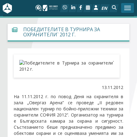
EN
Togg
За БСК
ПОБЕДИТЕЛИТЕ В ТУРНИРА ЗА
ОХРАНИТЕЛИ` 2012 Г.
На фокус
Актуално
Социален диалог
13.11.2012
Дейности
На 11.11.2012 г. по повод Деня на охранителя в
зала „Овергаз Арена” се проведе „II редовен
Арбитражен съд
национален турнир по бойно-приложни техники за
охранители СОФИЯ 2012”. Организатор на турнира
Проекти
е Българската камара за охрана и сигурност.
Състезанието беше предназначено предимно за
обектови охрани и се оценяваха уменията им за
Членове