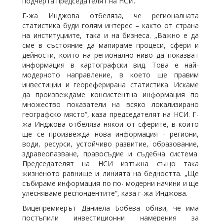
подчерта председателят на НСИ.
Г-жа Инджова отбеляза, че регионалната
статистика буди голям интерес – както от страна
на институциите, така и на бизнеса. „Важно е да
сме в състояние да мапираме процеси, сфери и
дейности, които на регионално ниво да показват
информация в картографски вид. Това е най-
модерното направление, в което ще правим
инвестиции и геореферирана статистика. Искаме
да произвеждаме консистентна информация по
множество показатели на всяко локализирано
географско място“, каза председателят на НСИ. Г-
жа Инджова отбеляза някои от сферите, в които
ще се произвежда нова информация - региони,
води, ресурси, устойчиво развитие, образование,
здравеопазване, правосъдие и съдебна система.
Председателят на НСИ изтъкна също така
жизненото равнище и линията на бедността. „Ще
събираме информация по по- модерни начини и ще
улесняваме респондентите“, каза г-жа Инджова.
Вицепремиерът Даниела Бобева обяви, че има
постъпили инвестиционни намерения за