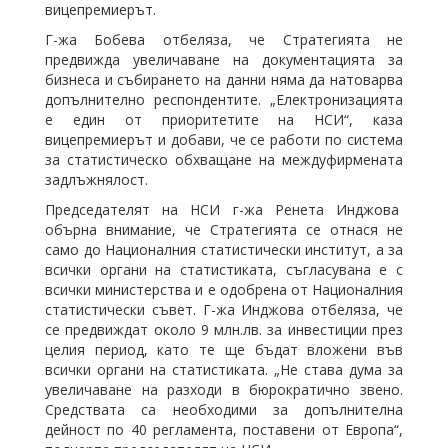
вицепремиерът.
Г-жа Бобева отбеляза, че Стратегията не
предвижда увеличаване на документацията за
бизнеса и събирането на данни няма да натоварва
допълнително респондентите. „Електронизацията
е един от приоритетите на НСИ“, каза
вицепремиерът и добави, че се работи по система
за статистическо обхващане на междуфирмената
задлъжнялост.
Председателят на НСИ г-жа Ренета Инджова
обърна внимание, че Стратегията се отнася не
само до Националния статистически институт, а за
всички органи на статистиката, съгласувана е с
всички министерства и е одобрена от Националния
статистически съвет. Г-жа Инджова отбеляза, че
се предвиждат около 9 млн.лв. за инвестиции през
целия период, като те ще бъдат вложени във
всички органи на статистиката. „Не става дума за
увеличаване на разходи в бюрократично звено.
Средствата са необходими за допълнителна
дейност по 40 регламента, поставени от Европа“,