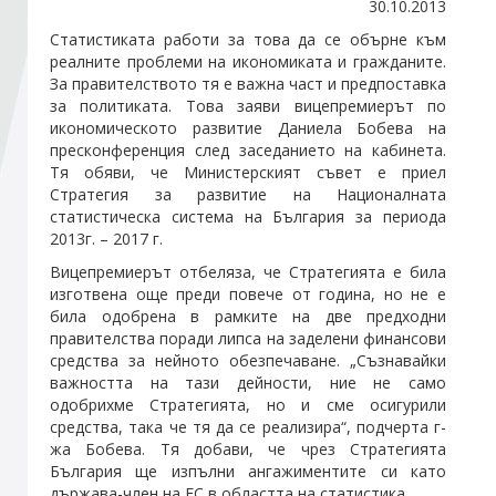
30.10.2013
Статистиката работи за това да се обърне към
Стани член
реалните проблеми на икономиката и гражданите.
За правителството тя е важна част и предпоставка
за политиката. Това заяви вицепремиерът по
Абонирайте се!
икономическото развитие Даниела Бобева на
пресконференция след заседанието на кабинета.
Тя обяви, че Министерският съвет е приел
Стратегия за развитие на Националната
статистическа система на България за периода
2013г. – 2017 г.
Вицепремиерът отбеляза, че Стратегията е била
изготвена още преди повече от година, но не е
била одобрена в рамките на две предходни
правителства поради липса на заделени финансови
средства за нейното обезпечаване. „Съзнавайки
важността на тази дейности, ние не само
одобрихме Стратегията, но и сме осигурили
средства, така че тя да се реализира“, подчерта г-
жа Бобева. Тя добави, че чрез Стратегията
България ще изпълни ангажиментите си като
държава-член на ЕС в областта на статистика.