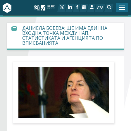
EN
Togg
За БСК
ДАНИЕЛА БОБЕВА: ЩЕ ИМА ЕДИННА
ВХОДНА ТОЧКА МЕЖДУ НАП,
СТАТИСТИКАТА И АГЕНЦИЯТА ПО
На фокус
ВПИСВАНИЯТА
Актуално
Социален диалог
Дейности
Арбитражен съд
Проекти
Членове