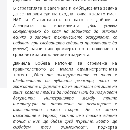
В стратегията е залегнала и амбициозната задача
да се направи единна входна точка, каквато имат
НАП и Статистиката, но като се добави и
Агенцията по вписванията.
„Ако успеем
концептуално до края на годината да изясним
всичко и започне техническото осигуряване, се
надявам при следващото годишно приключване да
успеем“,
заяви вицепремиерът по отношение на
сроковете за изпълнение на задачата.
Даниела Бобева напомни за стремежа на
правителството да намали административната
тежест.
„Един от инструментите за това е
обединението на публични регистри, така че
гражданите и фирмите да не обикалят от гише на
гише, когато трябва да подават или да получават
документи. Интеграцията между трите
институции по отношение на регистрите е
изключително важен въпрос. Не са много
държавите в Европа, където има такава единна
точка и ние ще бъдем сред първите, които ще
създадем тази възможност“,
подчерта