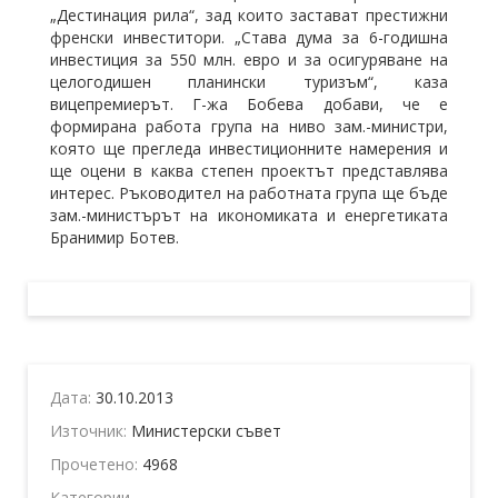
„Дестинация рила“, зад които застават престижни
френски инвеститори. „Става дума за 6-годишна
инвестиция за 550 млн. евро и за осигуряване на
целогодишен планински туризъм“, каза
вицепремиерът. Г-жа Бобева добави, че е
формирана работа група на ниво зам.-министри,
която ще прегледа инвестиционните намерения и
ще оцени в каква степен проектът представлява
интерес. Ръководител на работната група ще бъде
зам.-министърът на икономиката и енергетиката
Бранимир Ботев.
Дата:
30.10.2013
Източник:
Министерски съвет
Прочетено:
4968
Категории