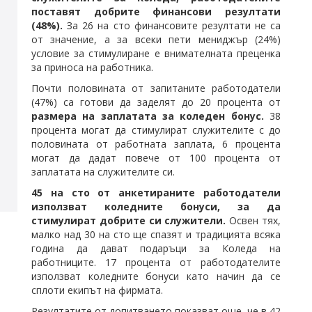
поставят добрите финансови резултати
(48%).
За 26 на сто финансовите резултати не са
от значение, а за всеки пети мениджър (24%)
условие за стимулиране е внимателната преценка
за приноса на работника.
Почти половината от запитаните работодатели
(47%) са готови да заделят до 20 процента от
размера на заплатата за коледен бонус.
38
процента могат да стимулират служителите с до
половината от работната заплата, 6 процента
могат да дадат повече от 100 процента от
заплатата на служителите си.
45 на сто от анкетираните работодатели
използват коледните бонуси, за да
стимулират добрите си служители.
Освен тях,
малко над 30 на сто ще спазят и традицията всяка
година да дават подаръци за Коледа на
работниците. 17 процента от работодателите
използват коледните бонуси като начин да се
сплоти екипът на фирмата.
Резултатите от допитването показват още, че в 42