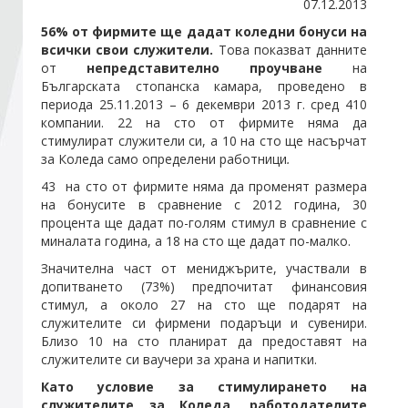
07.12.2013
56% от фирмите ще дадат коледни бонуси на
Стани член
всички свои служители.
Това показват данните
от
непредставително проучване
на
Българската стопанска камара, проведено в
Абонирайте се!
периода 25.11.2013 – 6 декември 2013 г. сред 410
компании. 22 на сто от фирмите няма да
стимулират служители си, а 10 на сто ще насърчат
за Коледа само определени работници
.
43 на сто от фирмите няма да променят размера
на бонусите в сравнение с 2012 година, 30
процента ще дадат по-голям стимул в сравнение с
миналата година, а 18 на сто ще дадат по-малко.
Значителна част от мениджърите, участвали в
допитването (73%) предпочитат финансовия
стимул, а около 27 на сто ще подарят на
служителите си фирмени подаръци и сувенири.
Близо 10 на сто планират да предоставят на
служителите си ваучери за храна и напитки.
Като условие за стимулирането на
служителите за Коледа, работодателите