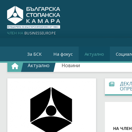
ЧЛЕН НА
BUSINESSEUROPE
За БСК
На фокус
Актуално
Социал
Актуално
Новини
ДЕК
ОПРЕ
НА ЧЛЕН