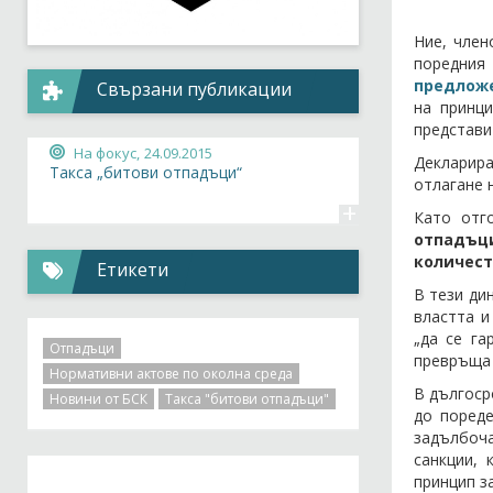
Ние, член
поредния
предложе
Свързани публикации
на принци
представи
На фокус,
24.09.2015
Декларира
Такса „битови отпадъци“
отлагане 
+
Като отг
отпадъци
количест
Етикети
В тези ди
властта и
„да се га
Отпадъци
превръща
Нормативни актове по околна среда
В дългоср
Новини от БСК
Такса "битови отпадъци"
до пореде
задълбоча
санкции, 
принцип з