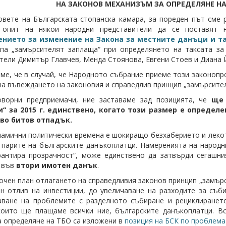
НА ЗАКОНОВ МЕХАНИЗЪМ ЗА ОПРЕДЕЛЯНЕ Н
овете на Българската стопанска камара, за пореден път сме
 опит на някои народни представители да се поставят 
нието за изменение на Закона за местните данъци и т
па „замърсителят заплаща“ при определянето на таксата за
тели Димитър Главчев, Менда Стоянова, Евгени Стоев и Диана 
ме, че в случай, че Народното събрание приеме този законоп
на въвеждането на законовия и справедлив принцип „замърсите
оворни предприемачи, ние заставаме зад позицията, че
ще
“ за 2015 г. единствено, когато този размер е определ
во битов отпадък.
намични политически времена е шокиращо безхаберието и лекот
 парите на българските данъкоплатци. Намеренията на народн
рантира прозрачност“, може единствено да затвърди сегашн
 във
втори имотен данък
.
очен план отлагането на справедливия законов принцип „замърс
н отлив на инвестиции, до увеличаване на разходите за съби
ване на проблемите с разделното събиране и рециклирането
които ще плащаме всички ние, българските данъкоплатци. В
а определяне на ТБО са изложени в
позиция на БСК по проблема