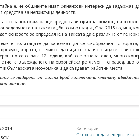
тайна е, че общините имат финансови интереси да задържат д
т средства за неприсъщи дейности.
та стопанска камара ще предостави
правна помощ на всяко
 определянето на таксата „битови отпадъци“ за 2015 година, к
дат основата за определяне на таксата да е различна от генери
реме е политиците да започнат да се съобразяват с хората
продукт, хората, от чиито данъци се хранят същите тези пол
ерантно се отлага 12 години, който е основателен, много конк
летие, е въвеждането на европейски регламент, справедливо 
т в българската икономика и да създават работни места.
ята се подкрепя от голям брой колективни членове, обединя
лни членове.
6.2014
Категории
Околна среда и енергетика
Т
:
БСК