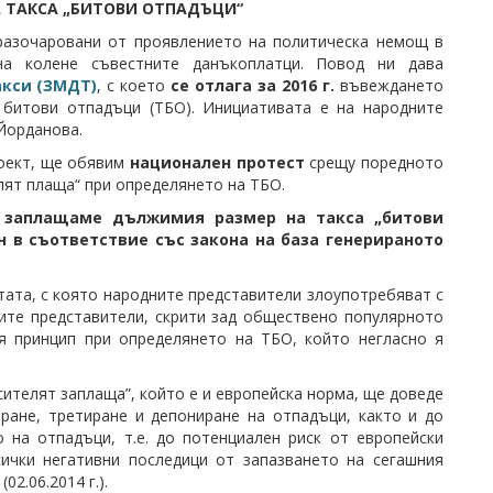
А ТАКСА „БИТОВИ ОТПАДЪЦИ“
 разочаровани от проявлението на политическа немощ в
на колене съвестните данъкоплатци. Повод ни дава
акси (ЗМДТ)
, с което
се отлага за 2016 г.
въвеждането
 битови отпадъци (ТБО). Инициативата е на народните
Йорданова.
роект, ще обявим
национален протест
срещу поредното
лят плаща“ при определянето на ТБО.
 заплащаме дължимия размер на такса „битови
ен в съответствие със закона на база генерираното
ата, с която народните представители злоупотребяват с
ите представители, скрити зад обществено популярното
ия принцип при определянето на ТБО, който негласно я
ителят заплаща”, който е и европейска норма, ще доведе
ране, третиране и депониране на отпадъци, както и до
 на отпадъци, т.е. до потенциален риск от европейски
сички негативни последици от запазването на сегашния
(02.06.2014 г.).