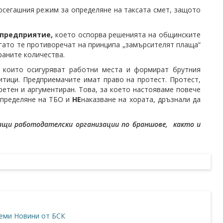
осегашния режим за определяне на таксата смет, защото
 предприятие,
което оспорва решенията на общинските
огато те противоречат на принципа „замърсителят плаща“
раните количества.
, които осигуряват работни места и формират брутния
итици. Предприемачите имат право на протест. Протест,
ретен и аргументиран. Това, за което настояваме повече
определяне на ТБО и
НЕ
наказване на хората, дръзнали да
ващи работодателски организации по браншове, както и
еми
Новини от БСК