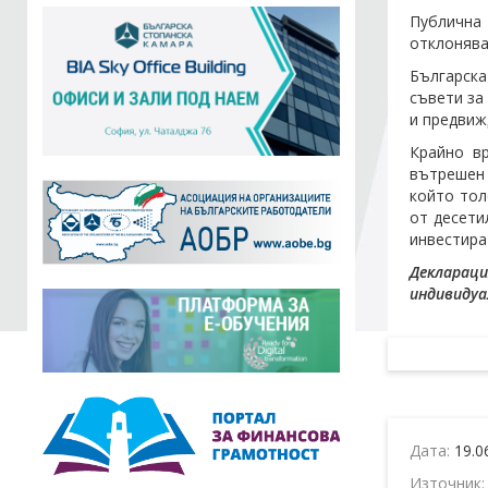
Публична 
отклонява
Българска
съвети за
и предвиж
Крайно в
вътрешен 
който тол
от десети
инвестира
Деклараци
индивидуа
Дата:
19.0
Източник