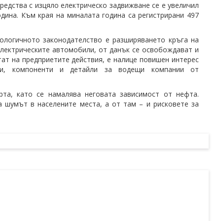
редства с изцяло електрическо задвижване се е увеличил
дина. Към края на миналата година са регистрирани 497
кологичното законодателство е разширяването кръга на
електрическите автомобили, от данък се освобождават и
тат на предприетите действия, е налице повишен интерес
ти, компоненти и детайли за водещи компании от
рта, като се намалява неговата зависимост от нефта.
 шумът в населените места, а от там – и рисковете за