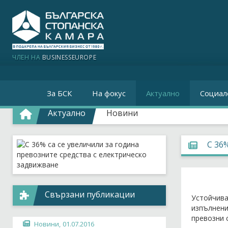
ЧЛЕН НА
BUSINESSEUROPE
За БСК
На фокус
Актуално
Социал
Актуално
Новини
С 36
Свързани публикации
Устойчив
изпълнени
превозни 
Новини,
01.07.2016