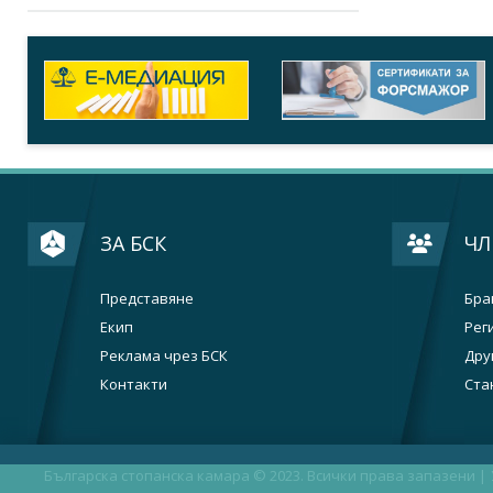
ЗА БСК
ЧЛ
Представяне
Бра
Екип
Рег
Реклама чрез БСК
Дру
Контакти
Ста
Българска стопанска камара © 2023. Всички права запазени |