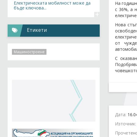
Електрическата мобилност може да
На годишн
бъде ключова...
с 36%, а 
+
електриче
Нова стъп
Етикети
освободен
електриче
от чужде
автомоби
Машиностроене
С оказва
Подобрява
човешкото
Дата:
16.0
Източник
Прочетен