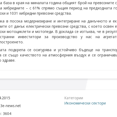
а база в края на миналата година общият брой на превозните с
на хибридните – с 61% спрямо същия период на предходната го
ски и 1031 хибридни превозни средства.
ка в посока модернизиране и интегриране на данъчното и е
ите от данък електрически превозни средства, с което освен 
ски мотоциклети и мотопеди. В доклада се изтъква, че в резул
странни инвеститори за производство у нас на агрега
лостроенето.
ната подкрепа се осигурява и устойчиво бъдеще на транспо
 се също качеството на атмосферния въздух и се ограничава
 здраве.
4.2015
Категории
Икономически сектори
:
3e-news.net
о:
3604