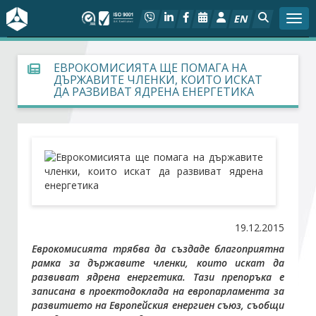
EN
Togg
За БСК
ЕВРОКОМИСИЯТА ЩЕ ПОМАГА НА
ДЪРЖАВИТЕ ЧЛЕНКИ, КОИТО ИСКАТ
ДА РАЗВИВАТ ЯДРЕНА ЕНЕРГЕТИКА
На фокус
Актуално
Социален диалог
Дейности
19.12.2015
Арбитражен съд
Еврокомисията трябва да създаде благоприятна
рамка за държавите членки, които искат да
развиват ядрена енергетика. Тази препоръка е
Проекти
записана в проектодоклада на европарламента за
развитието на Европейския енергиен съюз, съобщи
Членове