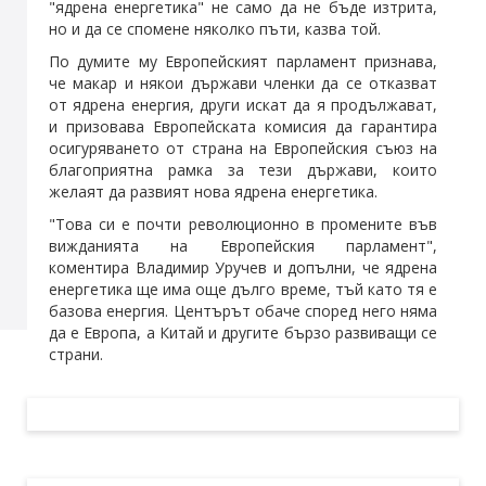
"ядрена енергетика" не само да не бъде изтрита,
но и да се спомене няколко пъти, казва той.
По думите му Европейският парламент признава,
че макар и някои държави членки да се отказват
от ядрена енергия, други искат да я продължават,
и призовава Европейската комисия да гарантира
осигуряването от страна на Европейския съюз на
благоприятна рамка за тези държави, които
желаят да развият нова ядрена енергетика.
"Това си е почти революционно в промените във
вижданията на Европейския парламент",
коментира Владимир Уручев и допълни, че ядрена
енергетика ще има още дълго време, тъй като тя е
базова енергия. Центърът обаче според него няма
да е Европа, а Китай и другите бързо развиващи се
страни.