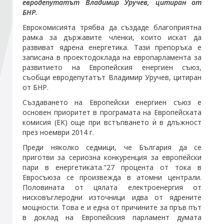
евродепутатът Владимир Уручев, цитиран от
БНР.
Стани член
Еврокомисията трябва да създаде благоприятна
рамка за държавите членки, които искат да
развиват ядрена енергетика. Тази препоръка е
Абонирайте се!
записана в проектодоклада на европарламента за
развитието на Европейския енергиен съюз,
съобщи евродепутатът Владимир Уручев, цитиран
от БНР.
Създаването на Европейски енергиен съюз е
основен приоритет в програмата на Европейската
комисия (ЕК) още при встъпването ѝ в длъжност
през ноември 2014 г.
Преди няколко седмици, че България да се
приготви за сериозна конкуренция за европейски
пари в енергетиката."27 процента от тока в
Евросъюза се произвежда в атомни централи.
Половината от цялата електроенергия от
нисковъглеродни източници идва от ядрените
мощности. Това е и една от причините за пръв път
в доклад на Европейския парламент думата