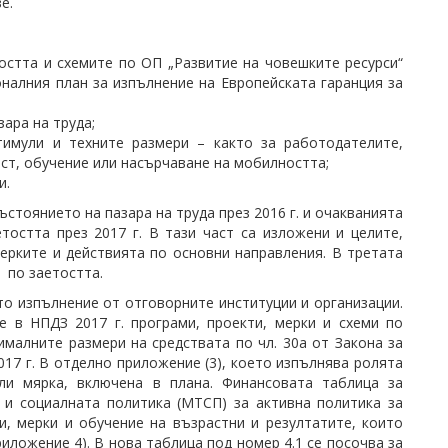
е.
остта и схемите по ОП „Развитие на човешките ресурси“
оналния план за изпълнение на Европейската гаранция за
зара на труда;
тимули и техните размери – както за работодателите,
ост, обучение или насърчаване на мобилността;
и.
стоянието на пазара на труда през 2016 г. и очакванията
тостта през 2017 г. В тази част са изложени и целите,
мерките и действията по основни направления. В третата
 по заетостта.
то изпълнение от отговорните институции и организации.
 в НПДЗ 2017 г. програми, проекти, мерки и схеми по
малните размери на средствата по чл. 30а от Закона за
017 г. В отделно приложение (3), което изпълнява ролята
ли мярка, включена в плана. Финансовата таблица за
 и социалната политика (МТСП) за активна политика за
и, мерки и обучение на възрастни и резултатите, които
риложение 4). В нова таблица под номер 4.1 се посочва за