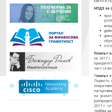
както и с
НПДЗ за 
прог
(ОПР
млад
дейн
фина
обуч
отго
Планът за
за 2017 г
приоритет
част са в
П
ланът 
Първото 
оперативн
насърчава
на указа
разпредел
2017 г. о
трябва да