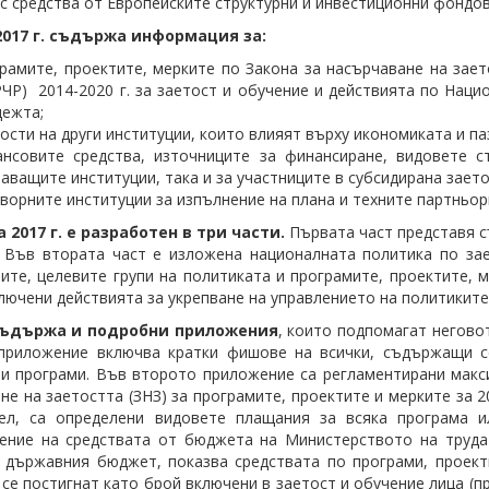
ъс средства от Европейските структурни и инвестиционни фондов
2017 г. съдържа информация за:
рамите, проектите, мерките по Закона за насърчаване на зает
ЧР) 2014-2020 г. за заетост и обучение и действията по Наци
ежта;
ости на други институции, които влияят върху икономиката и па
нсовите средства, източниците за финансиране, видовете с
аващите институции, така и за участниците в субсидирана зает
ворните институции за изпълнение на плана и техните партньор
 2017 г. е разработен в три части.
Първата част представя съ
. Във втората част е изложена националната политика по зае
ите, целевите групи на политиката и програмите, проектите, 
ключени действията за укрепване на управлението на политиките
съдържа и подробни приложения
, които подпомагат негово
приложение включва кратки фишове на всички, съдържащи се
и програми. Във второто приложение са регламентирани макси
не на заетостта (ЗНЗ) за програмите, проектите и мерките за 2
тел, са определени видовете плащания за всяка програма и
ение на средствата от бюджета на Министерството на труда
т държавния бюджет, показва средствата по програми, проект
 се постигнат като брой включени в заетост и обучение лица (п