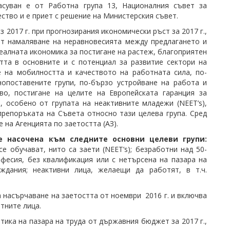
асуван е от Работна група 13, Националния съвет за
ство и е приет с решение на Министерския съвет.
 2017 г. при прогнозирания икономически ръст за 2017 г.,
т намаляване на неравновесията между предлагането и
реалната икономика за постигане на растеж, благоприятен
тта в основните и с потенциал за развитие сектори на
е на мобилността и качеството на работната сила, по-
опоставените групи, по-бързо устройване на работа и
во, постигане на целите на Европейската гаранция за
 особено от групата на неактивните младежи (NEET’s),
репоръката на Съвета относно тази целева група. Сред
 на Агенцията по заетостта (АЗ).
е насочена към следните основни целеви групи:
се обучават, нито са заети (NEET’s); безработни над 50-
фесия, без квалификация или с нетърсена на пазара на
ждания; неактивни лица, желаещи да работят, в т.ч.
а насърчаване на заетостта от ноември 2016 г. и включва
тните лица.
тика на пазара на труда от държавния бюджет за 2017 г.,