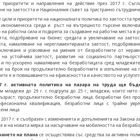
е приоритети и направления на действие през 2017 г. Съгл
не на заетостта и Националния съвет за тристранно сътрудниче
 цели и приоритети на националната политика по заетостта през
 икономическа среда и ръст на вътрешното търсене включва
 на работна сила и подкрепа за създаване на работни места в 
тта; подобряване на бизнес средата и увеличаване на заетос
та, намаляване на нерегламентираната заетост, подобряван
ключване и усвояване на умения от безработните от неравн
 на устойчива заетост, развитие на социалното партньорст
и по-ускорено намаляване на безработицата сред младежите,
е на броя на продължително безработните и изпълнение на п
ите е и повишаването на ефикасността и качеството на услугите
17 г. активната политика на пазара на труда ще бъд
и младежи до 29 г. с подгрупа до 25 г.; младежи, които нито 
ъзраст; продължително безработни лица; безработни без про
офесионална квалификация, безработни лица с трайни увре
ени лица.
 2017 г. е съобразен с измененията и допълненията на Закона з
е и на новата мярка за насърчаване на мобилността на безрабо
ането на плана
се осъществява със средства за активна поли