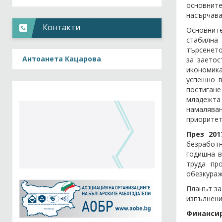
основнит
насърчава
Контакти
Основните
стабилна
търсенето
Антоанета Кацарова
за заетос
икономика
успешно в
постигане
младежта 
намаляван
приоритет
През 20
безработн
годишна в
труда пр
обезкураж
Планът за
изпълнени
Финансир