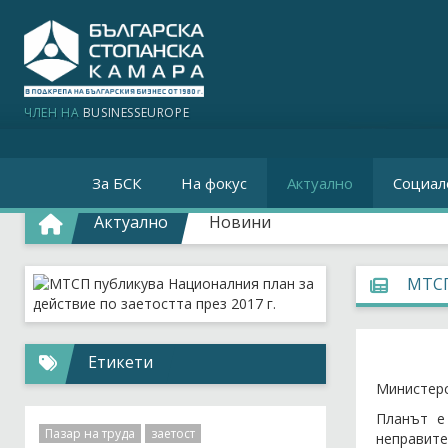
ЧЛЕН НА
BUSINESSEUROPE
За БСК
На фокус
Актуално
Социал
Актуално
Новини
МТСП
Етикети
Министерс
Планът е
Пазар на труда
заетост
неправите