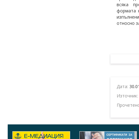
всяка про
формата 
изпълнени
относно з
Дата:
30.0
Източник
Прочетен