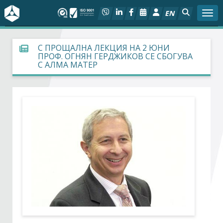
EN
Togg
За БСК
С ПРОЩАЛНА ЛЕКЦИЯ НА 2 ЮНИ
ПРОФ. ОГНЯН ГЕРДЖИКОВ СЕ СБОГУВА
С АЛМА МАТЕР
На фокус
Актуално
Социален диалог
Дейности
Арбитражен съд
Проекти
Членове