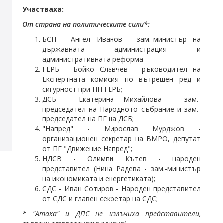
Участваха:
От страна на политическите сили*:
БСП - Ангел Иванов - зам.-министър на
държавната администрация и
административната реформа
ГЕРБ - Бойко Славчев - ръководител на
Експертната комисия по вътрешен ред и
сигурност при ПП ГЕРБ;
ДСБ - Екатерина Михайлова - зам.-
председател на Народното събрание и зам.-
председател на ПГ на ДСБ;
"Напред" - Мирослав Мурджов -
организационен секретар на ВМРО, депутат
от ПГ "Движение Напред";
НДСВ - Олимпи Кътев - народен
представител (Нина Радева - зам.-министър
на икономиката и енергетиката);
СДС - Иван Сотиров - Народен представител
от СДС и главен секретар на СДС;
* "Атака" и ДПС не излъчиха представители,