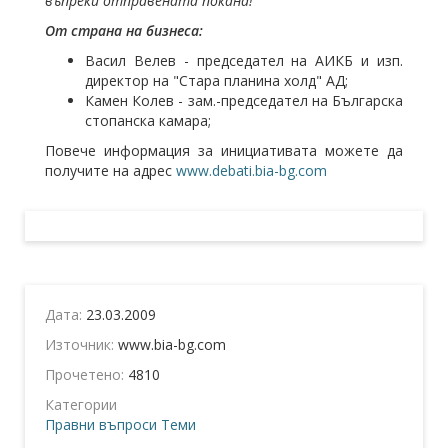
въпреки отправената покана!
От страна на бизнеса:
Васил Велев - председател на АИКБ и изп.
директор на "Стара планина холд" АД;
Камен Колев - зам.-председател на Българска
стопанска камара;
Повече информация за инициативата можете да
получите на адрес
www.debati.bia-bg.com
Дата:
23.03.2009
Източник:
www.bia-bg.com
Прочетено:
4810
Категории
Правни въпроси
Теми