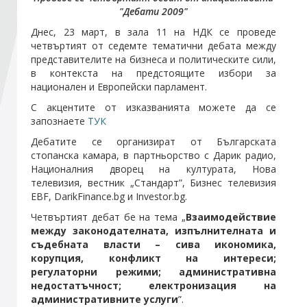
"Дебати 2009"
Днес, 23 март, в зала 11 на НДК се проведе
Стани член
четвъртият от седемте тематични дебата между
представителите на бизнеса и политическите сили,
Абонирайте се!
в контекста на предстоящите избори за
национален и Европейски парламент.
С акцентите от изказванията можете да се
запознаете
ТУК
Дебатите се организират от Българската
стопанска камара, в партньорство с Дарик радио,
Националния дворец на културата, Нова
телевизия, вестник „Стандарт”, Бизнес телевизия
EBF, DarikFinance.bg и Investor.bg.
Четвъртият дебат бе на тема „
Взаимодействие
между законодателната, изпълнителната и
съдебната власти – сива икономика,
корупция, конфликт на интереси;
регулаторни режими; административна
недостатъчност; електронизация на
административните услуги
”.