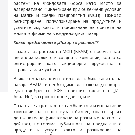
растеж” на Фондовата борса като място за
алтернативно финансиране при облекчени условия
на малки и средни предприятия (МСП), тяхното
регистриране, популяризиране на продуктите и
услугите им, както и повишаване авторитета на
малките фирми на международния пазар.
Какво представлява „Пазар за растеж”?
Пазарът за растеж на МСП (BEAM) е насочен най-
вече към малките и средните компании, които са
регистрирани като акционерни дружества в
страната или чужбина.
Всяка компания, която желае да набира капитал на
пазара BEAM, e необходимо да сключи договор с
един одобрен от БФБ съветник, какъвто е „ИП
Авал Ин“, за срок от поне две години.
Пазарът е атрактивен за амбициозни и иновативни
компании със съществуващ бизнес, които търсят
допълнително финансиране за развитие на своята
дейност, по-голяма публичност на предлаганите
продукти и услуги, както и разширение на