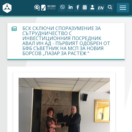
EN
Togg
За БСК
БСК СКЛЮЧИ СПОРАЗУМЕНИЕ ЗА
СЪТРУДНИЧЕСТВО С
ИНВЕСТИЦИОННИЯ ПОСРЕДНИК
На фокус
АВАЛ ИН АД - ПЪРВИЯТ ОДОБРЕН ОТ
БФБ СЪВЕТНИК НА МСП ЗА НОВИЯ
БОРСОВ „ПАЗАР ЗА РАСТЕЖ “
Актуално
Социален диалог
Дейности
Арбитражен съд
Проекти
Членове