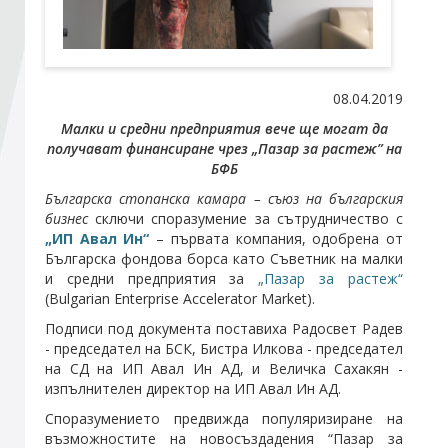
Стани член
08.04.2019
Абонирайте се!
Малки и средни предприятия вече ще могат да
получават финансиране чрез „Пазар за растеж” на
БФБ
Българска стопанска камара – съюз на българския
бизнес
сключи споразумение за сътрудничество с
„ИП Авал Ин“
– първата компания, одобрена от
Българска фондова борса като Съветник на малки
и средни предприятия за
„Пазар за растеж“
(Bulgarian Enterprise Accelerator Market).
Подписи под документа поставиха Радосвет Радев
- председател на БСК, Бистра Илкова - председател
на СД на ИП Авал Ин АД, и Величка Сахакян -
изпълнителен директор на ИП Авал Ин АД.
Споразумението предвижда популяризиране на
възможностите на новосъздадения “Пазар за