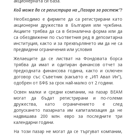
акционерната си база.
Кой може да се регистрира на „Пазара за растеж”?
Необходимо е фирмите да са регистрирани като
акционерни дружества в България или чужбина.
Акциите трябва да са в безналична форма или да
са обездвижени по съответния ред в депозитарна
институция, както и за прехвърлянето им да не са
предвидени ограничения или условия
Желаещите да се листват на Фондовата борса
трябва да имат и одитиран финансов отчет за
предходната финансова година, както и сключен
договор със Съветник (какъвто е „ИП Авал Ин“),
одобрен от БФБ за срок най-малко от 2 години.
Освен малки и средни компании, на пазар BEAM
могат да бъдат регистрирани и по-големи
дружества, като ограничението е след
допускането пазарната им капитализация да не
надвишава 200 млн. евро за последните три
календарни години.
На този пазар не могат да се търгуват компании,