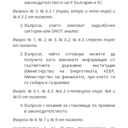
законодателството на Р България и ЕС:
Въпроси № 5, № 6.3.1 (първо, второ и пето тире) и
№ 6.3.2 от писмото.
Въпроси, които изискват задълбочен
секторен или SWOT анализ:
Въпрос № 1, № 2, № 3, № 6.2, № 6.3.1/трето тире/
от писмото.
Въпроси, чийто отговори можете да
получите като изисквате информация от
съответните държавни институции
(Министерство на Енергетиката, КЕВР,
Министерство на финансите), при които тя
се събира и съхранява:
Въпрос № 6.1, № 6.3, №6.3.1/четвърто тире, №8 и
№10 от писмото.
Въпроси с искания за становище по промени
в законодателството:
Въпроси № 4, № 7 и № 9 от писмото.