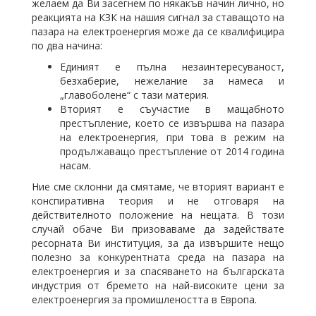
желаем да Ви засегнем по някакъв начин лично, но
реакцията на КЗК на нашия сигнал за ставащото на
пазара на електроенергия може да се квалифицира
по два начина:
Единият е пълна незаинтересуваност,
безхаберие, нежелание за намеса и
„главоболене“ с тази материя.
Вторият е съучастие в мащабното
престъпление, което се извършва на пазара
на електроенергия, при това в режим на
продължаващо престъпление от 2014 година
насам.
Ние сме склонни да смятаме, че вторият вариант е
конспиративна теория и не отговаря на
действителното положение на нещата. В този
случай обаче Ви призоваваме да задействате
ресорната Ви институция, за да извършите нещо
полезно за конкурентната среда на пазара на
електроенергия и за спасяването на българската
индустрия от бремето на най-високите цени за
електроенергия за промишлеността в Европа.