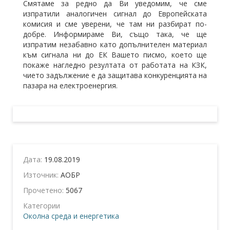
Смятаме за редно да Ви уведомим, че сме
изпратили аналогичен сигнал до Европейската
комисия и сме уверени, че там ни разбират по-
добре. Информираме Ви, също така, че ще
изпратим незабавно като допълнителен материал
към сигнала ни до ЕК Вашето писмо, което ще
покаже нагледно резултата от работата на КЗК,
чието задължение е да защитава конкуренцията на
пазара на електроенергия.
Дата:
19.08.2019
Източник:
АОБР
Прочетено:
5067
Категории
Околна среда и енергетика