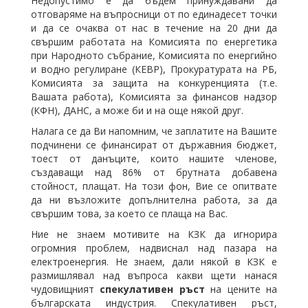
Недопустимо е да бъдем принуждавани да
отговаряме на въпросници от по единадесет точки
и да се очаква от нас в течение на 20 дни да
свършим работата на Комисията по енергетика
при Народното събрание, Комисията по енергийно
и водно регулиране (КЕВР), Прокуратурата на РБ,
Комисията за защита на конкуренцията (т.е.
Вашата работа), Комисията за финансов надзор
(КФН), ДАНС, а може би и на още някой друг.
Налага се да Ви напомним, че заплатите на Вашите
подчинени се финансират от държавния бюджет,
тоест от данъците, които нашите членове,
създаващи над 86% от брутната добавена
стойност, плащат. На този фон, Вие се опитвате
да ни възложите допълнителна работа, за да
свършим това, за което се плаща на Вас.
Ние не знаем мотивите на КЗК да игнорира
огромния проблем, надвиснал над пазара на
електроенергия. Не знаем, дали някой в КЗК е
размишлявал над въпроса какви щети нанася
чудовищният
спекулативен
ръст
на цените на
българската индустрия. Спекулативен ръст,