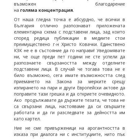
възможен благодарение
на
голяма
концентрация
.
От наша гледна точка е абсурдно, че всички в
България отлично разпознават приложената
елементарна схема с подставени лица, зад които
според редица публикации в медиите стои
преимуществено г-н Христо Ковачки. Единствено
КЗК не е в състояние да го направи! Уведомявате
ни, че още преди пет години не сте успели да
разпознаете свързаността между отделните
подставени лица. В случай че тогава това не е
било възможно, сега имате възможността след
приемането на Закона за мерките срещу
изпирането на пари и други Европейски актове да
поправите тази грешка и да откриете очевидното.
Ако продължавате да държите тезата, че това не
са свързани лица, настояваме да си свършите
работата и да ги разследвате за дейността им
като картел.
Ние не сме привърженици на арогантността в
изказа при диалога ни с институциите, нито пък