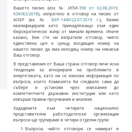
Вашето писмо (изх. № ИПИ-
358 от 02.08.2019,
КЗК/82/2018
), изпратено в отговор на писмо от
АОБР (вх. №
ВХР-1440/22.07.2019 г.
), бихме
квалифицирали като принадлежащо към един
бюрократически жанр от минали времена. Иначе
казано, Вие сте ни изпратили отговор, чиято
единствена цел е срещу входящия номер на
нашето писмо да има изходящ номер на някакъв
Ваш отговор.
В представения от Ваша страна отговор личи ясна
тенденция за игнориране на проблемите в
енергетиката, като ни се изисква информация по
въпроси, които Комисията би следвало сама да
събере и установи чрез изискания до
компетентните държавни институции или като
извърши правни проучвания и анализи.
Зададените към четирите национално
представителни работодателски организации
въпроси ще групираме в четири отделни групи:
Въпроси, чийто отговори се намират в