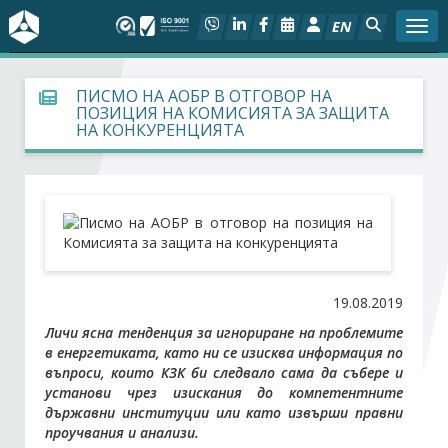
EN
Togg
За БСК
ПИСМО НА АОБР В ОТГОВОР НА
ПОЗИЦИЯ НА КОМИСИЯТА ЗА ЗАЩИТА
НА КОНКУРЕНЦИЯТА
На фокус
Актуално
Социален диалог
Дейности
19.08.2019
Личи ясна тенденция за игнориране на проблемите
Арбитражен съд
в енергетиката, като ни се изисква информация по
въпроси, които КЗК би следвало сама да събере и
установи чрез изискания до компетентните
Проекти
държавни институции или като извърши правни
проучвания и анализи.
Членове