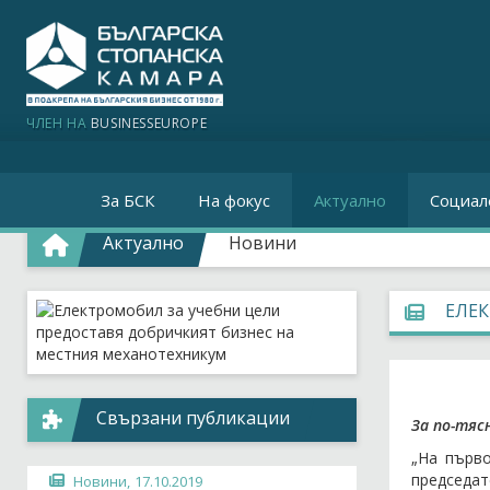
ЧЛЕН НА
BUSINESSEUROPE
За БСК
На фокус
Актуално
Социал
Актуално
Новини
ЕЛЕ
Свързани публикации
За по-тяс
„На първ
председа
Новини,
17.10.2019