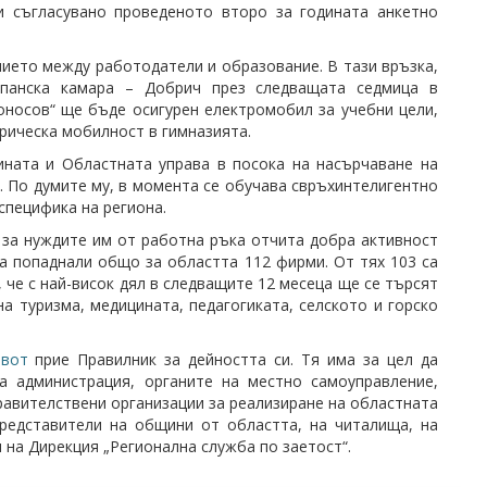
 съгласувано проведеното второ за годината анкетно
ието между работодатели и образование. В тази връзка,
опанска камара – Добрич през следващата седмица в
носов“ ще бъде осигурен електромобил за учебни цели,
рическа мобилност в гимназията.
ината и Областната управа в посока на насърчаване на
. По думите му, в момента се обучава свръхинтелигентно
специфика на региона.
за нуждите им от работна ръка отчита добра активност
 са попаднали общо за областта 112 фирми. От тях 103 са
 че с най-висок дял в следващите 12 месеца ще се търсят
на туризма, медицината, педагогиката, селското и горско
живот
прие Правилник за дейността си. Тя има за цел да
а администрация, органите на местно самоуправление,
равителствени организации за реализиране на областната
представители на общини от областта, на читалища, на
 на Дирекция „Регионална служба по заетост“.