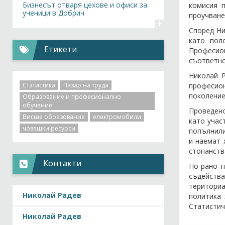
Бизнесът отваря цехове и офиси за
комисия 
ученици в Добрич
проучване
+
Според Ни
като пол
Етикети
Професион
съответно
Николай Р
Статистика
Пазар на труда
професион
поколение
Образование и професионално
обучение
Проведено
Висше образование
електромобили
като учас
човешки ресурси
попълнили
и наемат 
стопанств
Контакти
По-рано 
съдейства
териториа
Николай Радев
политика 
Статистич
Николай Радев