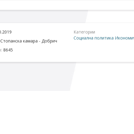
0.2019
Категории
Социална политика
Икономич
:
Стопанска камара - Добрич
о:
8645