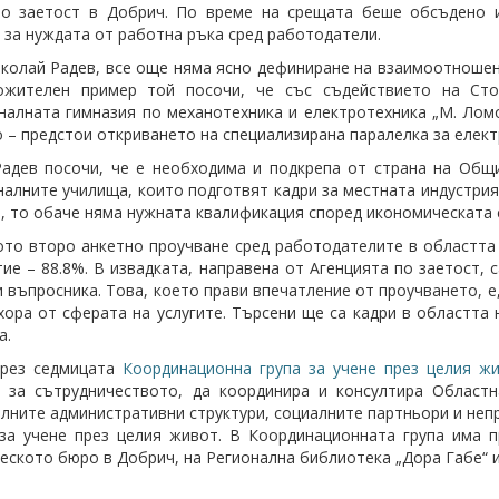
по заетост в Добрич. По време на срещата беше обсъдено и
 за нуждата от работна ръка сред работодатели.
колай Радев, все още няма ясно дефиниране на взаимоотношен
ожителен пример той посочи, че със съдействието на Ст
алната гимназия по механотехника и електротехника „М. Ломо
 – предстои откриването на специализирана паралелка за елект
адев посочи, че е необходима и подкрепа от страна на Общ
алните училища, които подготвят кадри за местната индустрия
, то обаче няма нужната квалификация според икономическата 
то второ анкетно проучване сред работодателите в областта 
тие – 88.8%. В извадката, направена от Агенцията по заетост,
 въпросника. Това, което прави впечатление от проучването, е,
хора от сферата на услугите. Търсени ще са кадри в областта 
а.
през седмицата
Координационна група за учене през целия 
 за сътрудничеството, да координира и консултира Областн
лните административни структури, социалните партньори и неп
за учене през целия живот. В Координационната група има 
еското бюро в Добрич, на Регионална библиотека „Дора Габе“ и